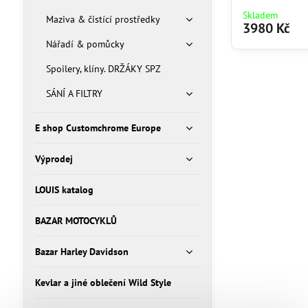
Skladem
Maziva & čistící prostředky
3980 Kč
Nářadí & pomůcky
Spoilery, klíny. DRŽÁKY SPZ
SÁNÍ A FILTRY
E shop Customchrome Europe
Výprodej
LOUIS katalog
BAZAR MOTOCYKLŮ
Bazar Harley Davidson
Kevlar a jiné oblečení Wild Style