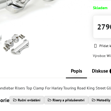
Skladem
279
Přidat 
Výrobce:
Wi
Popis
Diskuse
andlebar Risers Top Clamp For Harley Touring Road King Street G
gorie
Ruční ovládání
Risery a příslušenství
Motodíly 