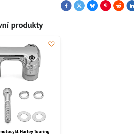
Facebook
Twitter
Bluesky
Pinterest
Reddit
L
vní produkty
 motocykl Harley Touring