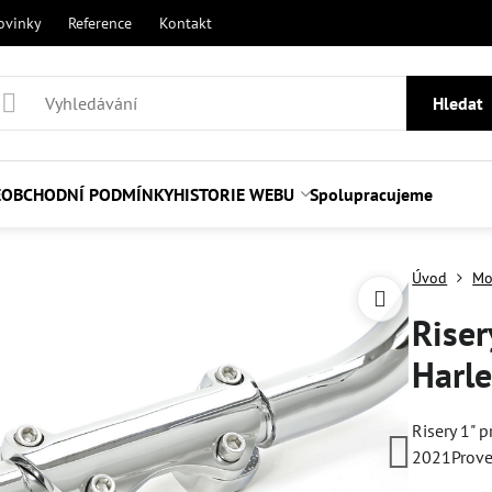
ovinky
Reference
Kontakt
Hledat
E
OBCHODNÍ PODMÍNKY
HISTORIE WEBU
Spolupracujeme
Úvod
Mo
Riser
Harle
Risery 1" 
2021Prov