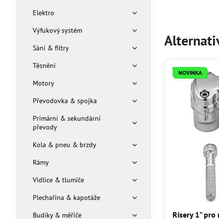
Elektro
Výfukový systém
Alternati
Sání & filtry
Těsnění
NOVINKA
Motory
Převodovka & spojka
Primární & sekundární
převody
Kola & pneu & brzdy
Rámy
Vidlice & tlumiče
Plechařina & kapotáže
Risery 1" pro
Budíky & měřiče