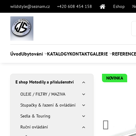
wildstyle@seznam.cz
+420 608 454 158
Eshop
N
Úvod
Ubytování
KATALOGY
KONTAKT
GALERIE
REFERENC
NOVINKA
E shop Motodíly a příslušenství
OLEJE / FILTRY / MAZIVA
Stupačky & řazení & ovládání
Sedla & Touring
Ruční ovládání