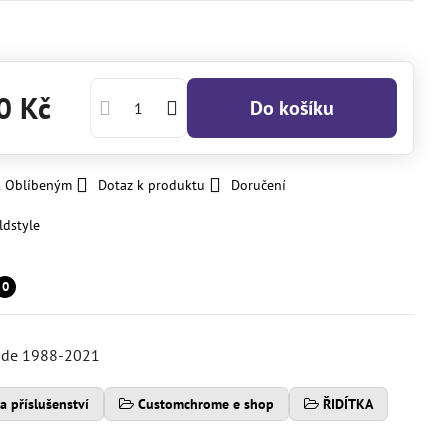
0 Kč
Do košíku
k Oblíbeným
Dotaz k produktu
Doručení
ldstyle
0
lide 1988-2021
a příslušenství
Customchrome e shop
ŘIDÍTKA