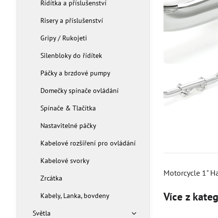
Řídítka a příslušenství
Risery a příslušenství
Gripy / Rukojeti
Silenbloky do řídítek
Páčky a brzdové pumpy
Domečky spínače ovládání
Spínače & Tlačítka
Nastavitelné páčky
Kabelové rozšíření pro ovládání
Kabelové svorky
Motorcycle 1" H
Zrcátka
Více z kate
Kabely, Lanka, bovdeny
Světla