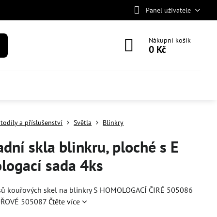
Panel uživatele
Nákupní košík
0 Kč
todíly a příslušenství
Světla
Blinkry
dní skla blinkru, ploché s E
logací sada 4ks
sů kouřových skel na blinkry S HOMOLOGACÍ ČIRÉ 505086
UŘOVÉ 505087
Čtěte více