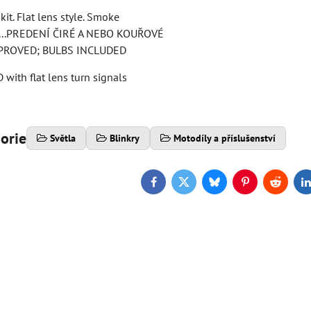
kit. Flat lens style. Smoke
..PREDENÍ ČIRÉ A NEBO KOUŘOVÉ
PROVED; BULBS INCLUDED
 with flat lens turn signals
gorie
Světla
Blinkry
Motodíly a příslušenství
Facebook
Twitter
Bluesky
Pinterest
Reddit
L