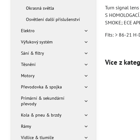
Turn signal lens 
Okrasná světla
S HOMOLOGACÍ.
Osvětlení další příslušenství
SMOKE; ECE AP
Elektro
Fits: > 86-21 H-D
Výfukový systém
Sání & filtry
Více z kate
Těsnění
Motory
Převodovka & spojka
Primární & sekundární
převody
Kola & pneu & brzdy
Rámy
Vidlice & tlumiče