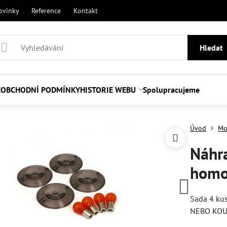
ovinky
Reference
Kontakt
Hledat
E
OBCHODNÍ PODMÍNKY
HISTORIE WEBU
Spolupracujeme
Úvod
Mo
Náhra
homo
Sada 4 ku
NEBO KO