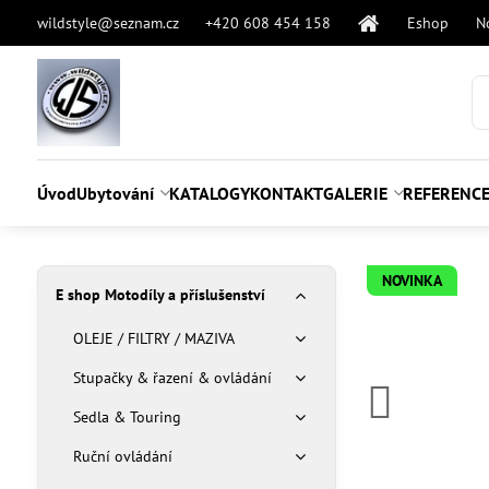
wildstyle@seznam.cz
+420 608 454 158
Eshop
N
Úvod
Ubytování
KATALOGY
KONTAKT
GALERIE
REFERENC
NOVINKA
E shop Motodíly a příslušenství
OLEJE / FILTRY / MAZIVA
Stupačky & řazení & ovládání
Sedla & Touring
Ruční ovládání