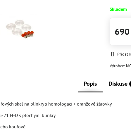
Skladem
690
Přidat 
Výrobce:
M
Popis
Diskuse
řových skel na blinkry s homologací + oranžové žárovky
6-21 H-D s plochými blinkry
 nebo kouřové