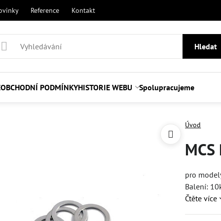
ovinky
Reference
Kontakt
Hledat
E
OBCHODNÍ PODMÍNKY
HISTORIE WEBU
Spolupracujeme
Úvod
MCS P
pro model
Balení: 10
Čtěte více