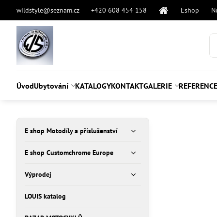
wildstyle@seznam.cz
+420 608 454 158
Eshop
N
Úvod
Ubytování
KATALOGY
KONTAKT
GALERIE
REFERENC
E shop Motodíly a příslušenství
E shop Customchrome Europe
Výprodej
LOUIS katalog