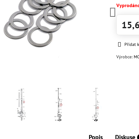
Vyprodán
15,
Přidat 
Výrobce:
M
Popis
Diskuse