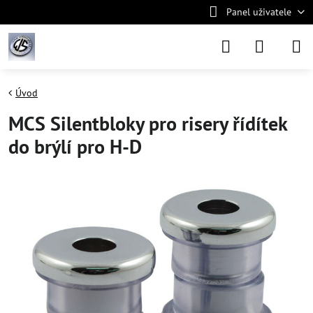
Panel uživatele
Úvod
MCS Silentbloky pro risery řídítek
do brýlí pro H-D