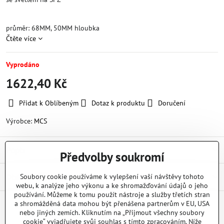
průměr: 68MM, 50MM hloubka
Čtěte více
Vyprodáno
1622,40 Kč
Přidat k Oblíbeným
Dotaz k produktu
Doručení
Výrobce:
MCS
Popis
Předvolby soukromí
Diskuse
Soubory cookie používáme k vylepšení vaší návštěvy tohoto
0
webu, k analýze jeho výkonu a ke shromažďování údajů o jeho
používání. Můžeme k tomu použít nástroje a služby třetích stran
a shromážděná data mohou být přenášena partnerům v EU, USA
nebo jiných zemích. Kliknutím na „Přijmout všechny soubory
Facebook
Twitter
Bluesky
Pinterest
Reddit
LinkedIn
WhatsApp
E-
mail
cookie“ vyjadřujete svůj souhlas s tímto zpracováním. Níže