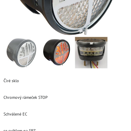
Čiré sklo
Chromový rámeček STOP
Schválené EC
se světlem na SPZ