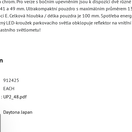
 chrom. Pro verze s bočním upevněním jsou k dispozici dvě různé 
 41 a 49 mm. Ultrakompaktní pouzdro s maximálním průměrem 135
í E. Celková hloubka / délka pouzdra je 100 mm. Spotřeba energie
ný LED-kroužek parkovacího světla obklopuje reflektor na vnitřní
astního světlometu!
on
912425
EACH
:
UP2_48.pdf
Daytona Japan