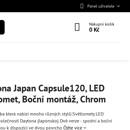
Panel uživatele
Nákupní košík
0 Kč
ona Japan Capsule120, LED
lomet, Boční montáž, Chrom
ba která nabízí mnoho různých stylů:Světlomety LED
olečnosti Daytona (Japonsko). Dvě verze - spodní a boční
sou k dispozici ve dvou povrcho
Čtěte více