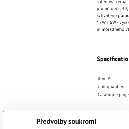
saténová černá a
průměru 35, 39,
schváleno pomoc
17W / 6W - výraz
mimořádného vl
Specificati
Item #:
Unit quantity:
Catalogue page 
Manufacturer:
Předvolby soukromí