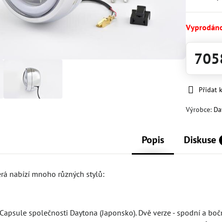
Vyprodán
705
Přidat 
Výrobce:
Da
Popis
Diskuse
erá nabízí mnoho různých stylů:
apsule společnosti Daytona (Japonsko). Dvě verze - spodní a bočn