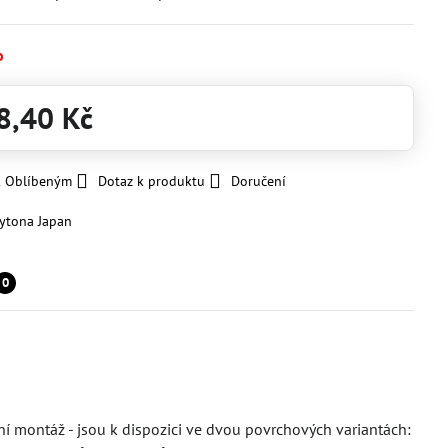
o
8,40 Kč
k Oblíbeným
Dotaz k produktu
Doručení
ytona Japan
0
í montáž - jsou k dispozici ve dvou povrchových variantách: