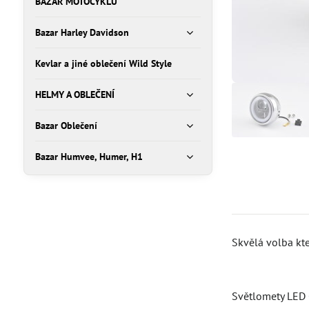
BAZAR MOTOCYKLŮ
Bazar Harley Davidson
Kevlar a jiné oblečení Wild Style
HELMY A OBLEČENÍ
Bazar Oblečení
Bazar Humvee, Humer, H1
Skvělá volba kt
Světlomety LED C