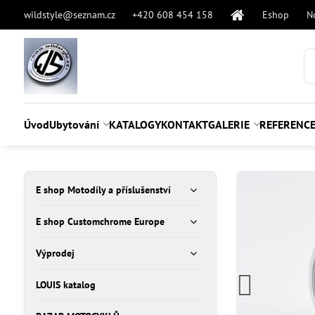
wildstyle@seznam.cz
+420 608 454 158
Eshop
N
Úvod
Ubytování
KATALOGY
KONTAKT
GALERIE
REFERENC
E shop Motodíly a příslušenství
E shop Customchrome Europe
Výprodej
LOUIS katalog