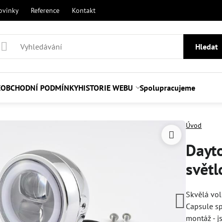
ovinky
Reference
Kontakt
Hledat
E
OBCHODNÍ PODMÍNKY
HISTORIE WEBU
Spolupracujeme
Úvod
Dayt
svět
Skvělá vol
Capsule sp
montáž - j