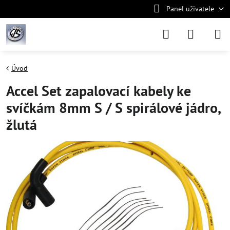
Panel uživatele
Úvod
Accel Set zapalovací kabely ke
svíčkám 8mm S / S spirálové jádro,
žlutá