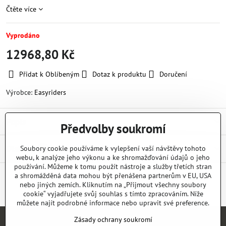
Čtěte více
Vyprodáno
12968,80 Kč
Přidat k Oblíbeným
Dotaz k produktu
Doručení
Výrobce:
Easyriders
Popis
Předvolby soukromí
Diskuse
Soubory cookie používáme k vylepšení vaší návštěvy tohoto
0
webu, k analýze jeho výkonu a ke shromažďování údajů o jeho
používání. Můžeme k tomu použít nástroje a služby třetích stran
a shromážděná data mohou být přenášena partnerům v EU, USA
nebo jiných zemích. Kliknutím na „Přijmout všechny soubory
Facebook
Twitter
Bluesky
Pinterest
Reddit
LinkedIn
WhatsApp
E-
mail
cookie“ vyjadřujete svůj souhlas s tímto zpracováním. Níže
můžete najít podrobné informace nebo upravit své preference.
Zásady ochrany soukromí