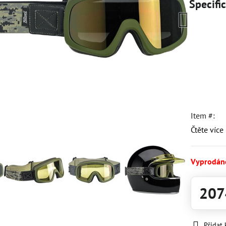
Specifi
Item #:
Čtěte více
Vyprodán
207
Přidat