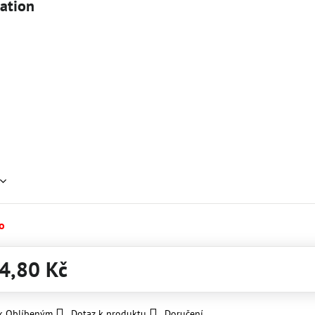
cation
o
4,80 Kč
 k Oblíbeným
Dotaz k produktu
Doručení