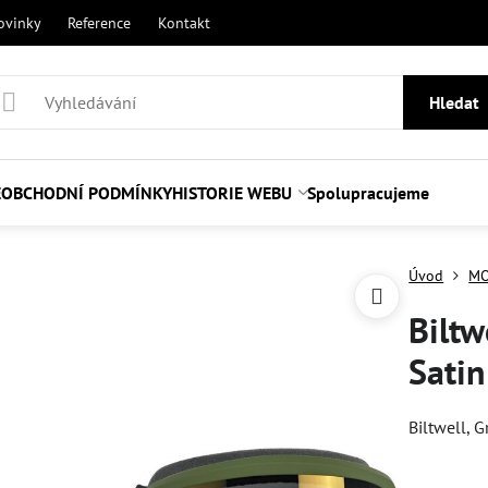
ovinky
Reference
Kontakt
Hledat
E
OBCHODNÍ PODMÍNKY
HISTORIE WEBU
Spolupracujeme
Úvod
MO
Biltw
Satin
Biltwell, 