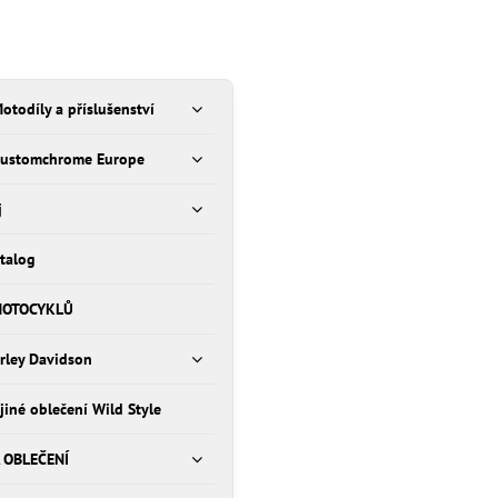
otodíly a příslušenství
Customchrome Europe
j
talog
MOTOCYKLŮ
rley Davidson
 jiné oblečení Wild Style
 OBLEČENÍ