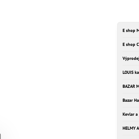
E shop M
E shop 
Výprode
LOUIS ka
BAZAR 
Bazar Ha
Kevlar a
HELMY A