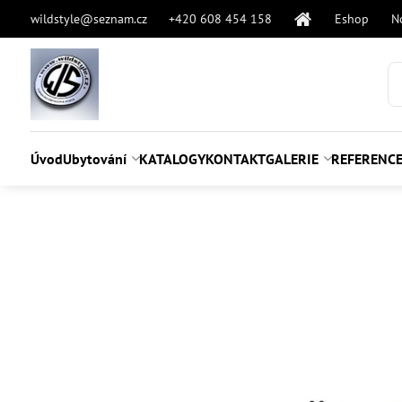
wildstyle@seznam.cz
+420 608 454 158
Eshop
N
Úvod
Ubytování
KATALOGY
KONTAKT
GALERIE
REFERENC