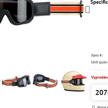
Specifi
Item #:
Unit qua
Vyprodán
207
Přidat