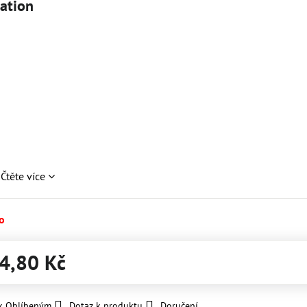
cation
n
Čtěte více
o
4,80 Kč
 k Oblíbeným
Dotaz k produktu
Doručení