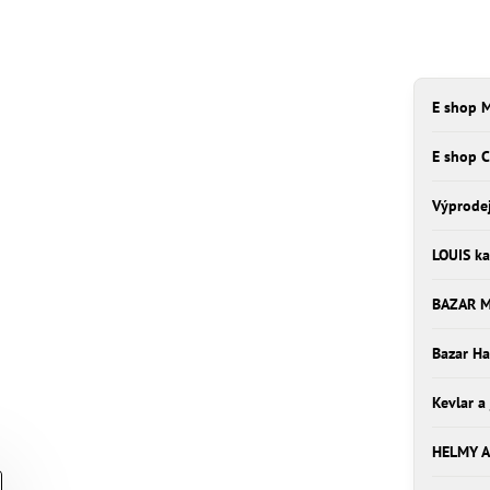
E shop M
E shop 
Výprode
LOUIS ka
BAZAR 
Bazar Ha
Kevlar a
HELMY A