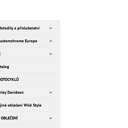
otodíly a příslušenství
Customchrome Europe
j
talog
MOTOCYKLŮ
rley Davidson
 jiné oblečení Wild Style
 OBLEČENÍ