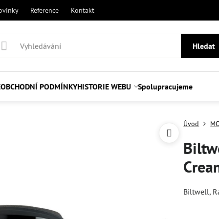
ovinky
Reference
Kontakt
Hledat
E
OBCHODNÍ PODMÍNKY
HISTORIE WEBU
Spolupracujeme
Úvod
MO
Biltw
Crea
Biltwell, 