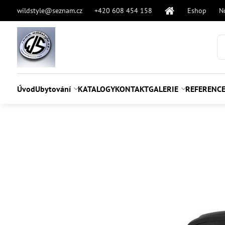
wildstyle@seznam.cz
+420 608 454 158
Eshop
N
Úvod
Ubytování
KATALOGY
KONTAKT
GALERIE
REFERENC