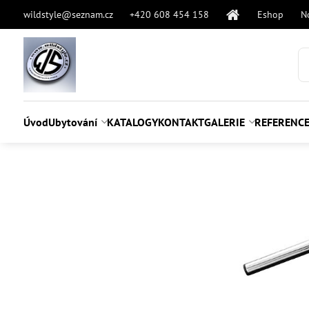
wildstyle@seznam.cz
+420 608 454 158
Eshop
N
Úvod
Ubytování
KATALOGY
KONTAKT
GALERIE
REFERENC