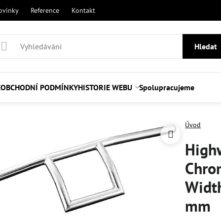
ovinky
Reference
Kontakt
Hledat
E
OBCHODNÍ PODMÍNKY
HISTORIE WEBU
Spolupracujeme
Úvod
High
Chro
Widt
mm