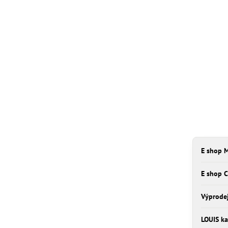
E shop M
E shop 
Výprode
LOUIS ka