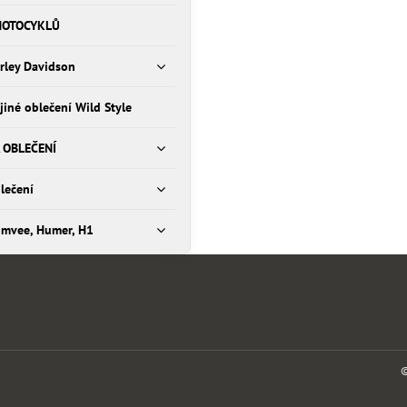
MOTOCYKLŮ
rley Davidson
 jiné oblečení Wild Style
 OBLEČENÍ
lečení
umvee, Humer, H1