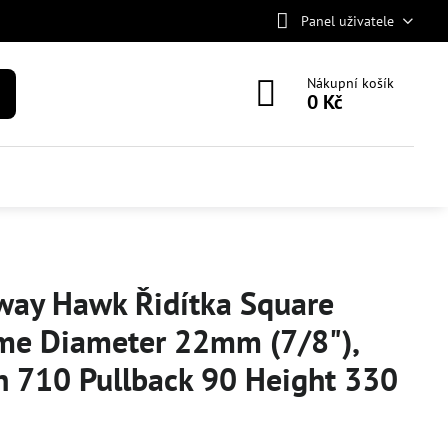
Panel uživatele
Nákupní košík
0 Kč
way Hawk Řidítka Square
me Diameter 22mm (7/8"),
h 710 Pullback 90 Height 330