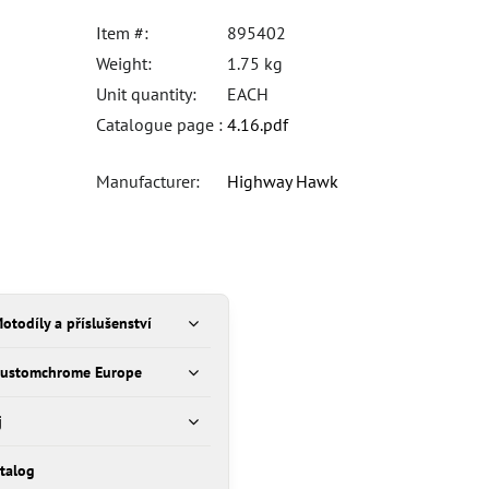
Item #:
895402
Weight:
1.75 kg
Unit quantity:
EACH
Catalogue page :
4.16.pdf
Manufacturer:
Highway Hawk
otodíly a příslušenství
Customchrome Europe
j
talog