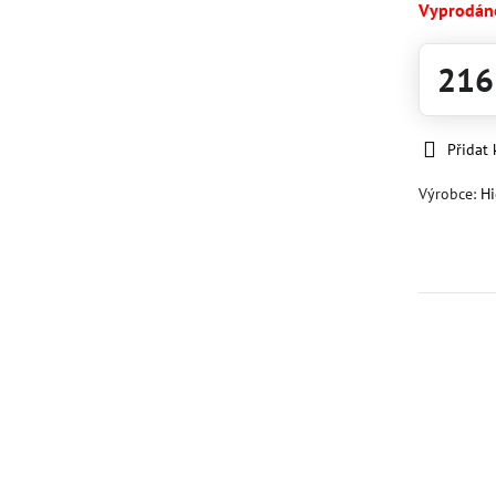
Vyprodán
216
Přidat
Výrobce:
H