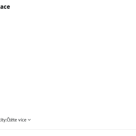
kace
ity:
Čtěte více