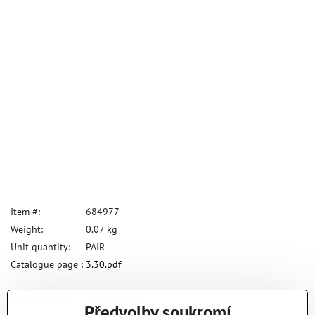
Item #:
684977
Weight:
0.07 kg
Unit quantity:
PAIR
Catalogue page :
3.30.pdf
Manufacturer:
Joker Machine
Předvolby soukromí