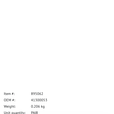
Item #:
895062
OEM #:
41300053
Weight:
0.206 kg
Unit quantity:
PAIR