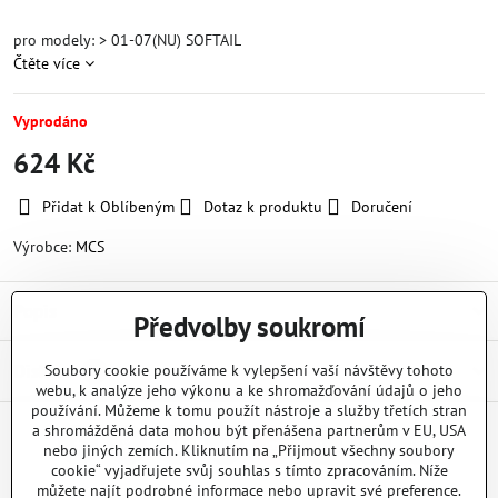
pro modely: > 01-07(NU) SOFTAIL
Čtěte více
Vyprodáno
624 Kč
Přidat k Oblíbeným
Dotaz k produktu
Doručení
Výrobce:
MCS
Popis
Předvolby soukromí
Diskuse
Soubory cookie používáme k vylepšení vaší návštěvy tohoto
0
webu, k analýze jeho výkonu a ke shromažďování údajů o jeho
používání. Můžeme k tomu použít nástroje a služby třetích stran
a shromážděná data mohou být přenášena partnerům v EU, USA
nebo jiných zemích. Kliknutím na „Přijmout všechny soubory
Facebook
Twitter
Bluesky
Pinterest
Reddit
LinkedIn
WhatsApp
E-
mail
cookie“ vyjadřujete svůj souhlas s tímto zpracováním. Níže
můžete najít podrobné informace nebo upravit své preference.