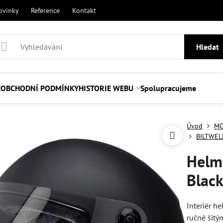
ovinky
Reference
Kontakt
Hledat
E
OBCHODNÍ PODMÍNKY
HISTORIE WEBU
Spolupracujeme
Úvod
MO
BILTWEL
Helma
Black
Interiér h
ručně šitý