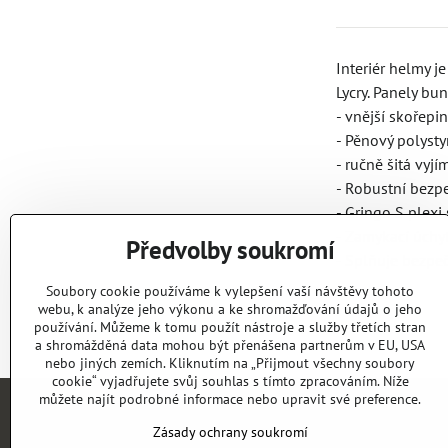
Interiér helmy 
Lycry. Panely b
- vnější skořepi
- Pěnový polysty
- ručně šitá vyj
- Robustní bezp
- Gringo S ple
- Zamykací úchyt 
Předvolby soukromí
- Splňuje bezp
Soubory cookie používáme k vylepšení vaší návštěvy tohoto
webu, k analýze jeho výkonu a ke shromažďování údajů o jeho
používání. Můžeme k tomu použít nástroje a služby třetích stran
a shromážděná data mohou být přenášena partnerům v EU, USA
nebo jiných zemích. Kliknutím na „Přijmout všechny soubory
cookie“ vyjadřujete svůj souhlas s tímto zpracováním. Níže
můžete najít podrobné informace nebo upravit své preference.
Zásady ochrany soukromí