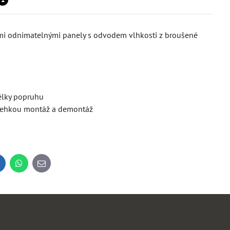
itými odnimatelnými panely s odvodem vlhkosti z broušené
élky popruhu
 lehkou montáž a demontáž
inkedIn
WhatsApp
E-
mail