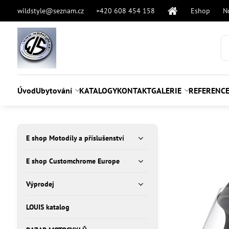
wildstyle@seznam.cz
+420 608 454 158
Eshop
N
Úvod
Ubytování
KATALOGY
KONTAKT
GALERIE
REFERENC
E shop Motodíly a příslušenství
E shop Customchrome Europe
Výprodej
LOUIS katalog