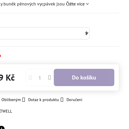
ely buněk pěnových vycpávek jsou
Čtěte více
o
9 Kč
Do košíku
k Oblíbeným
Dotaz k produktu
Doručení
LTWELL
1