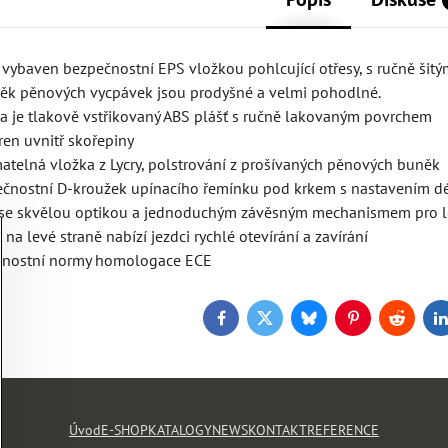
je vybaven bezpečnostní EPS vložkou pohlcující otřesy, s ručně š
uněk pěnových vycpávek jsou prodyšné a velmi pohodlné.
na je tlakově vstřikovaný ABS plášť s ručně lakovaným povrchem
ren uvnitř skořepiny
ímatelná vložka z Lycry, polstrování z prošívaných pěnových buněk
ečnostní D-kroužek upínacího řemínku pod krkem s nastavením d
xi se skvělou optikou a jednoduchým závěsným mechanismem pro
na levé straně nabízí jezdci rychlé otevírání a zavírání
ečnostní normy homologace ECE
Facebook
Twitter
Bluesky
Pinterest
Reddit
L
Úvod
E-SHOP
KATALOGY
NEWS
KONTAKT
REFERENCE