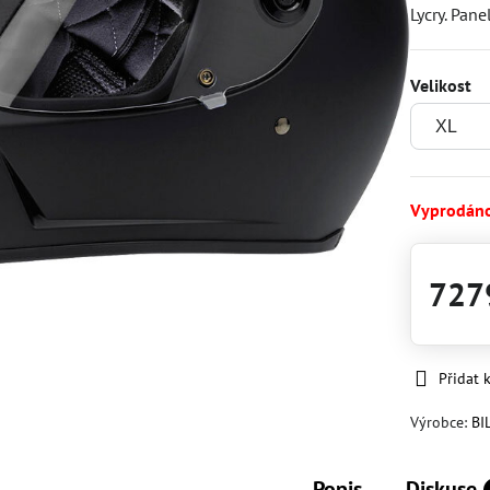
Lycry. Pan
Velikost
Vyprodán
727
Přidat 
Výrobce:
BI
Popis
Diskuse