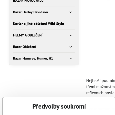
BAZAR MOTOCYKLŮ
Bazar Harley Davidson
Kevlar a jiné oblečení Wild Style
HELMY A OBLEČENÍ
Bazar Oblečení
Bazar Humvee, Humer, H1
Nejlepší podmín
třemi možnostmi 
reflexních povla
Předvolby soukromí
více informací 