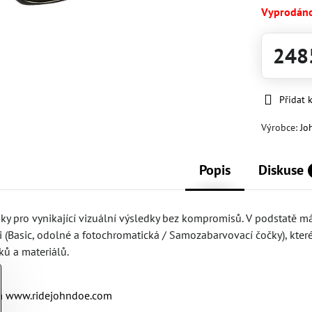
Vyprodán
248
Přidat 
Výrobce:
Jo
Popis
Diskuse
ky pro vynikající vizuální výsledky bez kompromisů. V podstatě 
(Basic, odolné a fotochromatická / Samozabarvovací čočky), které
ků a materiálů.
na
www.ridejohndoe.com