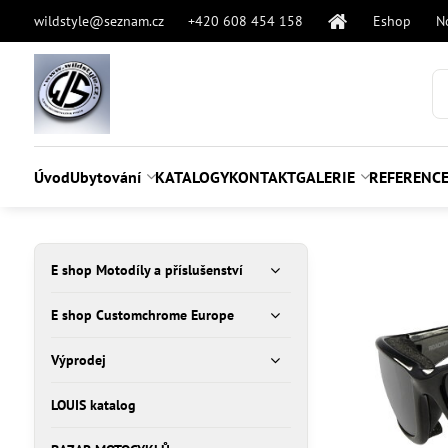
wildstyle@seznam.cz
+420 608 454 158
Eshop
N
Úvod
Ubytování
KATALOGY
KONTAKT
GALERIE
REFERENC
E shop Motodíly a příslušenství
E shop Customchrome Europe
Výprodej
LOUIS katalog