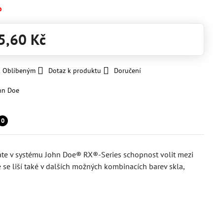
o
5,60 Kč
k Oblíbeným
Dotaz k produktu
Doručení
hn Doe
0
máte v systému John Doe® RX®-Series schopnost volit mezi
 se liší také v dalších možných kombinacích barev skla,