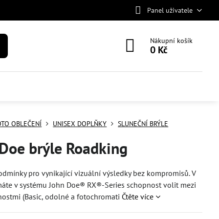
Panel uživatele
Nákupní košík
0 Kč
TO OBLEČENÍ
UNISEX DOPLŇKY
SLUNEČNÍ BRÝLE
Doe brýle Roadking
odmínky pro vynikající vizuální výsledky bez kompromisů. V
máte v systému John Doe® RX®-Series schopnost volit mezi
ostmi (Basic, odolné a fotochromati
Čtěte více