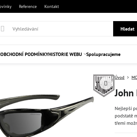
ovinky
Reference
Kontakt
Hledat
E
OBCHODNÍ PODMÍNKY
HISTORIE WEBU
Spolupracujeme
Úvod
MO
John 
Nejlepší p
podstatě 
třemi možn