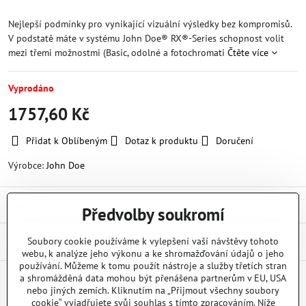
Nejlepší podmínky pro vynikající vizuální výsledky bez kompromisů.
V podstatě máte v systému John Doe® RX®-Series schopnost volit
mezi třemi možnostmi (Basic, odolné a fotochromati
Čtěte více
Vyprodáno
1757,60 Kč
Přidat k Oblíbeným
Dotaz k produktu
Doručení
Výrobce:
John Doe
Popis
Předvolby soukromí
Diskuse
Soubory cookie používáme k vylepšení vaší návštěvy tohoto
0
webu, k analýze jeho výkonu a ke shromažďování údajů o jeho
používání. Můžeme k tomu použít nástroje a služby třetích stran
a shromážděná data mohou být přenášena partnerům v EU, USA
nebo jiných zemích. Kliknutím na „Přijmout všechny soubory
Facebook
Twitter
Bluesky
Pinterest
Reddit
LinkedIn
WhatsApp
E-
mail
cookie“ vyjadřujete svůj souhlas s tímto zpracováním. Níže