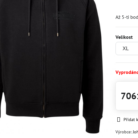
Až 5-ti bo
Velikost
Vyprodán
706
Přidat 
Výrobce:
Jo