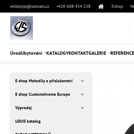
wildstyle@seznam.cz
+420 608 454 158
Eshop
N
Úvod
Ubytování
KATALOGY
KONTAKT
GALERIE
REFERENC
E shop Motodíly a příslušenství
E shop Customchrome Europe
Výprodej
LOUIS katalog