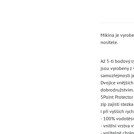
Mikina je vyrob
nositele.
Až 5-ti bodový 
jsou vyrobeny z 
samozřejmostí j
Dvojice vnějších
dobrodružstvím.
5Point Protector
zip zajistí stez
i při vyšších ryc
- 100% vodotěs
- vnitřní vrstva
- volitelné chrá