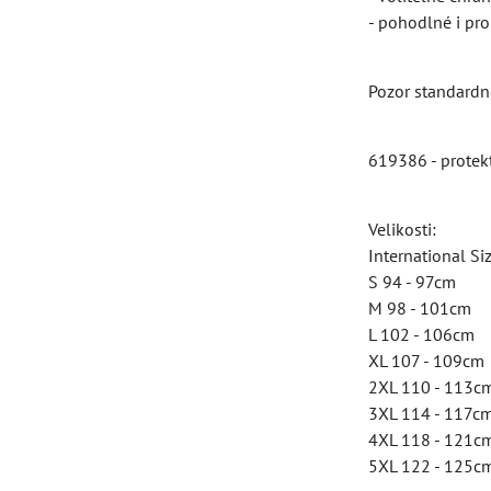
- pohodlné i pr
Pozor standardně
619386 - protek
Velikosti:
International Si
S 94 - 97cm
M 98 - 101cm
L 102 - 106cm
XL 107 - 109cm
2XL 110 - 113c
3XL 114 - 117c
4XL 118 - 121c
5XL 122 - 125c