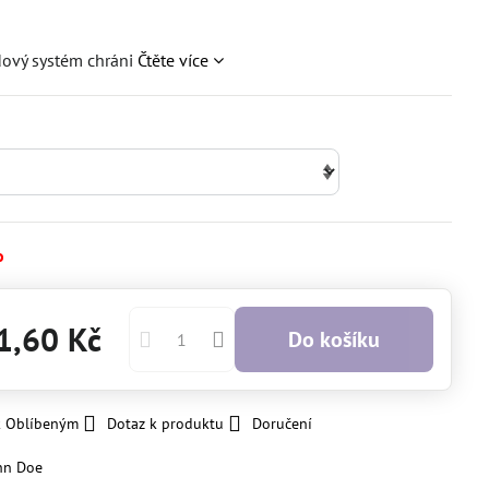
dový systém chráni
Čtěte více
o
1,60 Kč
Do košíku
k Oblíbeným
Dotaz k produktu
Doručení
hn Doe