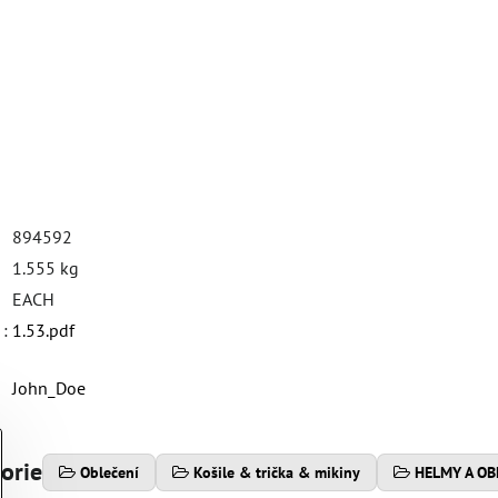
894592
1.555 kg
EACH
:
1.53.pdf
John_Doe
gorie
Oblečení
Košile & trička & mikiny
HELMY A OB