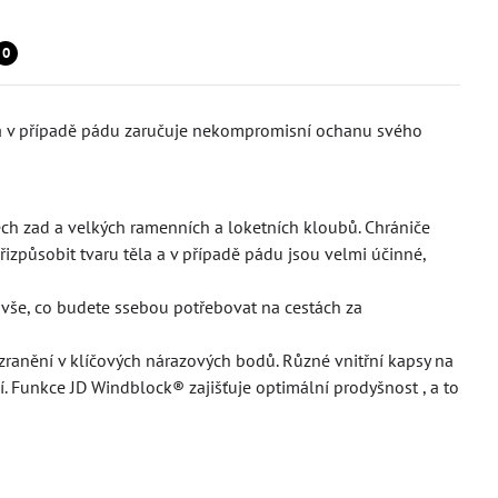
0
rá v případě pádu zaručuje nekompromisní ochanu svého
ch zad a velkých ramenních a loketních kloubů. Chrániče
izpůsobit tvaru těla a v případě pádu jsou velmi účinné,
a vše, co budete ssebou potřebovat na cestách za
i zranění v klíčových nárazových bodů. Různé vnitřní kapsy na
í. Funkce JD Windblock® zajišťuje optimální prodyšnost , a to