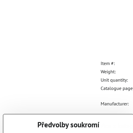
Item #:
Weight:
Unit quantity:
Catalogue page 
Manufacturer:
Předvolby soukromí
Více z kate