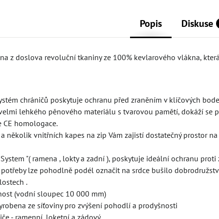
Popis
Diskuse
ena z doslova revoluční tkaniny ze 100% kevlarového vlákna, kte
systém chráničů poskytuje ochranu před zraněním v klíčových bode
velmi lehkého pěnového materiálu s tvarovou pamětí, dokáží se př
e CE homologace.
 a několik vnitřních kapes na zip Vám zajistí dostatečný prostor n
 System "( ramena , lokty a zadní ), poskytuje ideální ochranu prot
ka potřeby lze pohodlně podél označit na srdce bušilo dobrodružstv
hlostech .
nost (vodní sloupec 10 000 mm)
 vyrobena ze síťoviny pro zvýšení pohodlí a prodyšnosti
niče - ramenní, loketní a zádový