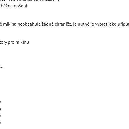
o běžné nošení
 mikina neobsahuje žádné chrániče, je nutné je vybrat jako přípl
tory pro mikinu
ze
m
m
m
m