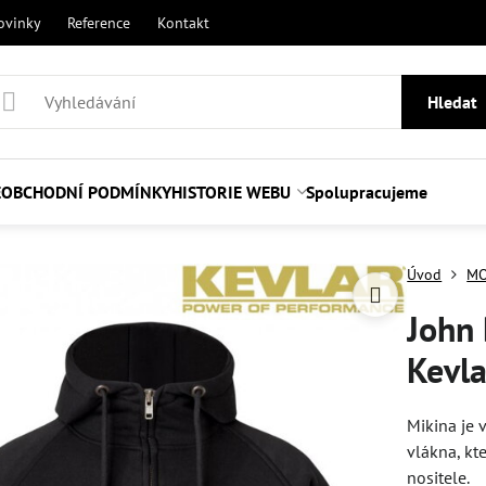
ovinky
Reference
Kontakt
Hledat
E
OBCHODNÍ PODMÍNKY
HISTORIE WEBU
Spolupracujeme
Úvod
MO
John
Kevla
Mikina je 
vlákna, kt
nositele.