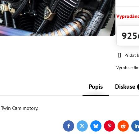
Vyprodán
925
Přidat 
Výrobce:
Ro
Popis
Diskuse
 Twin Cam motory.
Facebook
Twitter
Bluesky
Pinterest
Reddit
L