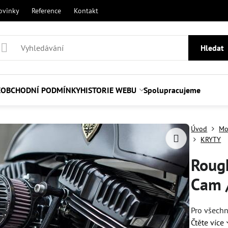
ovinky
Reference
Kontakt
Hledat
E
OBCHODNÍ PODMÍNKY
HISTORIE WEBU
Spolupracujeme
Úvod
Mo
KRYTY
Rough
Cam 
Pro všech
Čtěte více