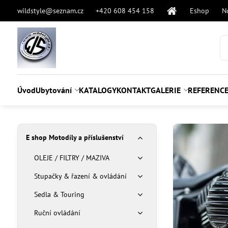
wildstyle@seznam.cz
+420 608 454 158
Eshop
N
Úvod
Ubytování
KATALOGY
KONTAKT
GALERIE
REFERENC
E shop Motodíly a příslušenství
OLEJE / FILTRY / MAZIVA
Stupačky & řazení & ovládání
Sedla & Touring
Ruční ovládání