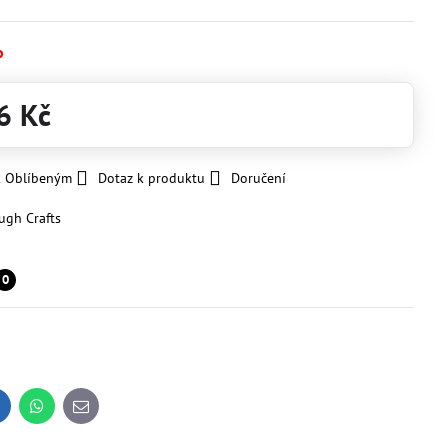
o
6 Kč
k Oblíbeným
Dotaz k produktu
Doručení
ugh Crafts
0
inkedIn
WhatsApp
E-
mail