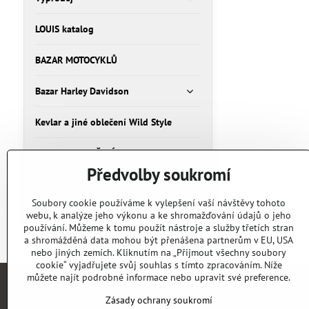
LOUIS katalog
BAZAR MOTOCYKLŮ
Bazar Harley Davidson
Kevlar a jiné oblečení Wild Style
HELMY A OBLEČENÍ
Předvolby soukromí
Bazar Oblečení
Soubory cookie používáme k vylepšení vaší návštěvy tohoto
webu, k analýze jeho výkonu a ke shromažďování údajů o jeho
Bazar Humvee, Humer, H1
používání. Můžeme k tomu použít nástroje a služby třetích stran
a shromážděná data mohou být přenášena partnerům v EU, USA
nebo jiných zemích. Kliknutím na „Přijmout všechny soubory
cookie“ vyjadřujete svůj souhlas s tímto zpracováním. Níže
můžete najít podrobné informace nebo upravit své preference.
Zásady ochrany soukromí