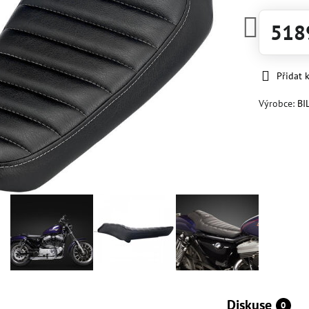
518
Přidat 
Výrobce:
BI
Diskuse
0