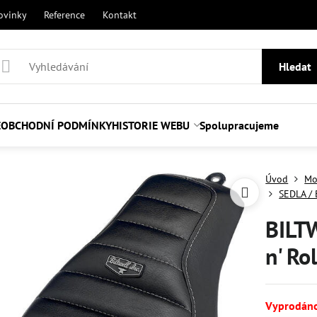
ovinky
Reference
Kontakt
Hledat
E
OBCHODNÍ PODMÍNKY
HISTORIE WEBU
Spolupracujeme
Úvod
Mo
SEDLA /
BILTW
n' Ro
Vyprodán