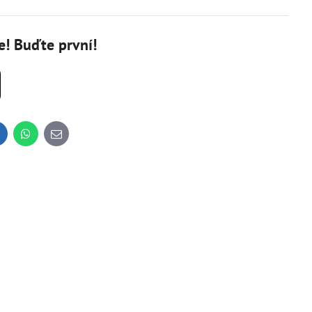
! Buďte první!
inkedIn
WhatsApp
E-
mail