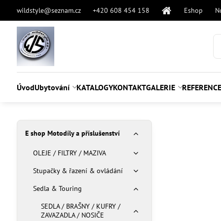
wildstyle@seznam.cz
+420 608 454 158
Eshop
N
Úvod
Ubytování
KATALOGY
KONTAKT
GALERIE
REFERENC
E shop Motodíly a příslušenství
OLEJE / FILTRY / MAZIVA
Stupačky & řazení & ovládání
Sedla & Touring
SEDLA / BRAŠNY / KUFRY /
ZAVAZADLA / NOSIČE