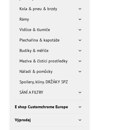
Kola & pneu & brzdy
Rámy
Vidlice & tlumiče
Plechařina & kapotáže
Budíky & měřiče
Maziva & čistící prostředky
Nářadí & pomůcky
Spoilery, klíny. DRŽÁKY SPZ
SÁNÍ A FILTRY
E shop Customchrome Europe
Výprodej