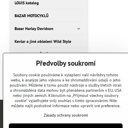
LOUIS katalog
BAZAR MOTOCYKLŮ
Bazar Harley Davidson
Kevlar a jiné oblečení Wild Style
HELMY A OBLEČENÍ
Předvolby soukromí
Bazar Oblečení
Soubory cookie používáme k vylepšení vaší návštěvy tohoto
webu, k analýze jeho výkonu a ke shromažďování údajů o jeho
Bazar Humvee, Humer, H1
používání. Můžeme k tomu použít nástroje a služby třetích stran
a shromážděná data mohou být přenášena partnerům v EU, USA
nebo jiných zemích. Kliknutím na „Přijmout všechny soubory
cookie“ vyjadřujete svůj souhlas s tímto zpracováním. Níže
můžete najít podrobné informace nebo upravit své preference.
Zásady ochrany soukromí