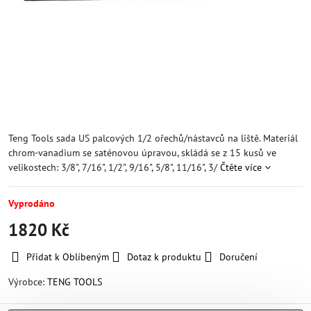
Teng Tools sada US palcových 1/2 ořechů/nástavců na liště. Materiál
chrom-vanadium se saténovou úpravou, skládá se z 15 kusů ve
velikostech: 3/8", 7/16", 1/2", 9/16", 5/8", 11/16", 3/
Čtěte více
Vyprodáno
1820 Kč
Přidat k Oblíbeným
Dotaz k produktu
Doručení
Výrobce:
TENG TOOLS