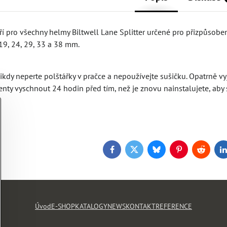
áří pro všechny helmy Biltwell Lane Splitter určené pro přizpůsob
 19, 24, 29, 33 a 38 mm.
 nikdy neperte polštářky v pračce a nepoužívejte sušičku. Opatrn
y vyschnout 24 hodin před tím, než je znovu nainstalujete, aby s
Facebook
Twitter
Bluesky
Pinterest
Reddit
L
Úvod
E-SHOP
KATALOGY
NEWS
KONTAKT
REFERENCE