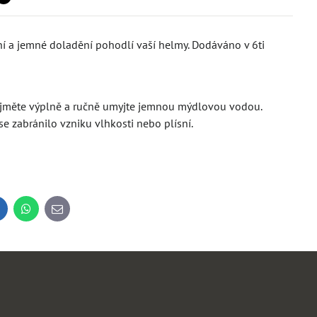
ení a jemné doladění pohodlí vaší helmy. Dodáváno v 6ti
ě vyjměte výplně a ručně umyjte jemnou mýdlovou vodou.
e zabránilo vzniku vlhkosti nebo plísní.
inkedIn
WhatsApp
E-
mail