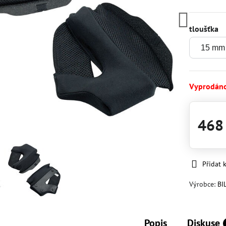
tloušťka
Vyprodán
468
Přidat 
Výrobce:
BI
Popis
Diskuse