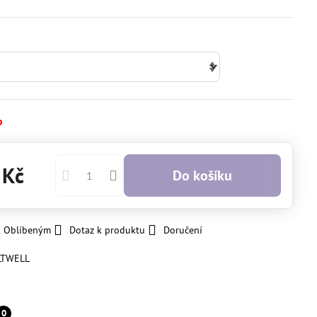
o
 Kč
Do košíku
k Oblíbeným
Dotaz k produktu
Doručení
LTWELL
0