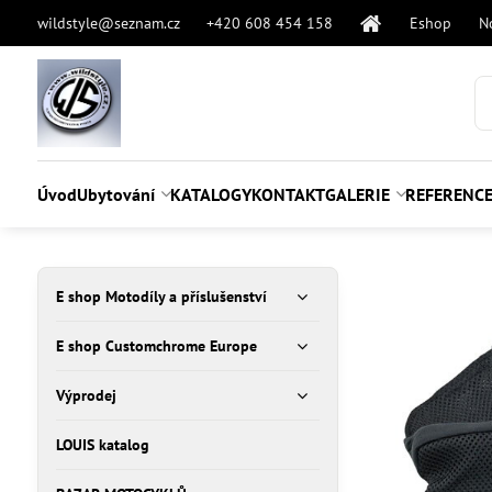
wildstyle@seznam.cz
+420 608 454 158
Eshop
N
Úvod
Ubytování
KATALOGY
KONTAKT
GALERIE
REFERENC
E shop Motodíly a příslušenství
E shop Customchrome Europe
Výprodej
LOUIS katalog