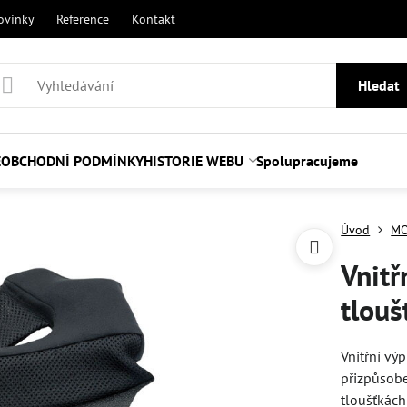
ovinky
Reference
Kontakt
Hledat
E
OBCHODNÍ PODMÍNKY
HISTORIE WEBU
Spolupracujeme
Úvod
MO
Vnitř
tlou
Vnitřní vý
přizpůsobe
tloušťkách