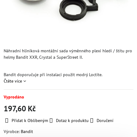
Náhradní hliníková montážní sada výměnného plexi hledí / štítu pro
helmy Bandit XXR, Crystal a SuperStreet II.
Bandit doporučuje při instalaci použit modrý Loctite.
Čtěte více
Vyprodáno
197,60 Kč
Přidat k Oblíbeným
Dotaz k produktu
Doručení
Výrobce:
Bandit