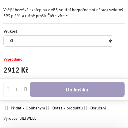
Vnější bezešvá skořepina z ABS, vnitřní bezpečnostní nárazu vzdorný
EPS plášť a ručně prošit
Čtěte více
Velikost
Vyprodáno
2912 Kč
Do košíku
Přidat k Oblíbeným
Dotaz k produktu
Doručení
Výrobce:
BILTWELL