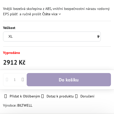
Vnější bezešvá skořepina z ABS, vnitřní bezpečnostní nárazu vzdorný
EPS plášť a ručně prošit
Čtěte více
Velikost
Vyprodáno
2912 Kč
Do košíku
Přidat k Oblíbeným
Dotaz k produktu
Doručení
Výrobce:
BILTWELL