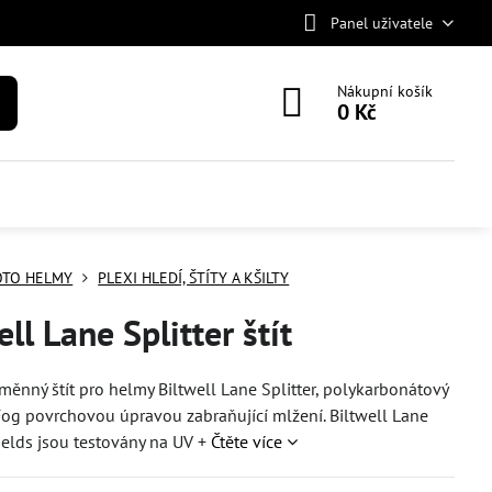
Panel uživatele
Nákupní košík
0 Kč
TO HELMY
PLEXI HLEDÍ, ŠTÍTY A KŠILTY
ell Lane Splitter štít
měnný štít pro helmy Biltwell Lane Splitter, polykarbonátový
i Fog povrchovou úpravou zabraňující mlžení. Biltwell Lane
hields jsou testovány na UV +
Čtěte více