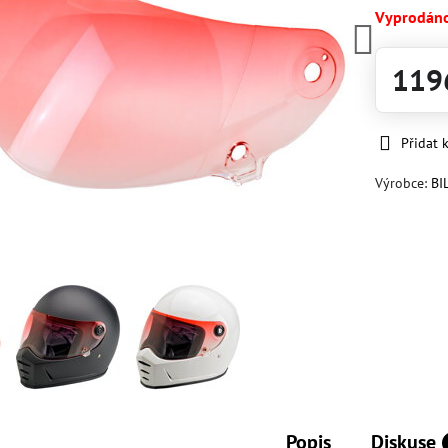
Vyprodán
119
Přidat 
Výrobce:
BI
Popis
Diskuse