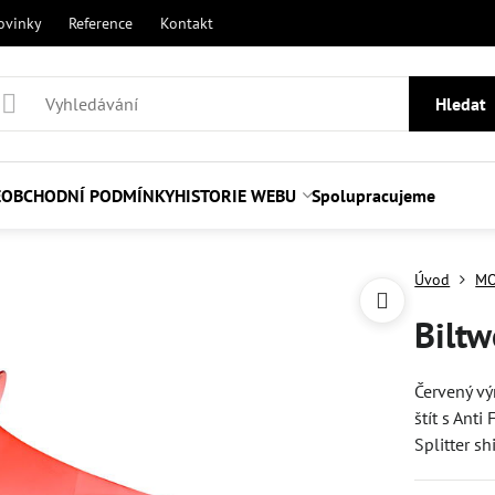
ovinky
Reference
Kontakt
Hledat
E
OBCHODNÍ PODMÍNKY
HISTORIE WEBU
Spolupracujeme
Úvod
MO
Biltw
Červený vý
štít s Ant
Splitter s