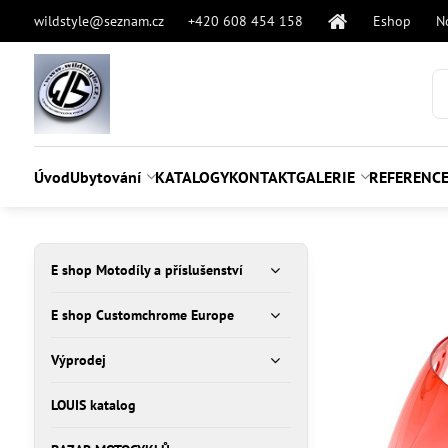
wildstyle@seznam.cz
+420 608 454 158
Eshop
N
Úvod
Ubytování
KATALOGY
KONTAKT
GALERIE
REFERENC
E shop Motodíly a příslušenství
E shop Customchrome Europe
Výprodej
LOUIS katalog