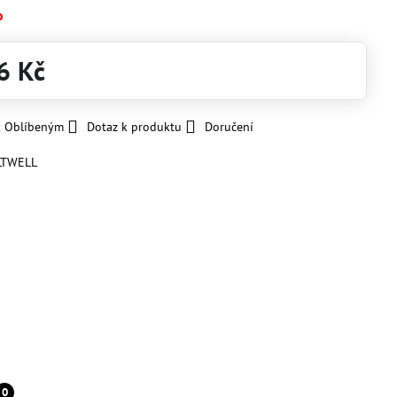
o
6 Kč
k Oblíbeným
Dotaz k produktu
Doručení
LTWELL
0