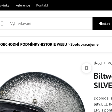
ovinky
Reference
Kontakt
Hledat
E
OBCHODNÍ PODMÍNKY
HISTORIE WEBU
Spolupracujeme
Úvod
MO
Biltw
SILVE
Doprodej s
léty. ECE 
EPS s pohl