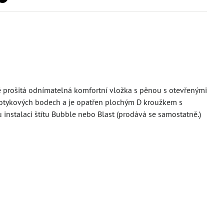
ně prošitá odnímatelná komfortní vložka s pěnou s otevřenými
 dotykových bodech a je opatřen plochým D kroužkem s
nstalaci štítu Bubble nebo Blast (prodává se samostatně.)