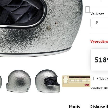
Velikost
Vyprodán
518
Přidat 
Výrobce:
BI
Popis
Diskuse