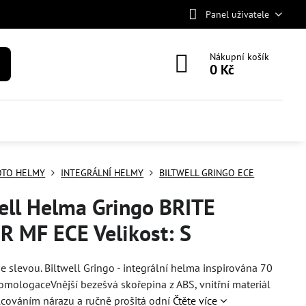
Panel uživatele
Nákupní košík
0 Kč
TO HELMY
INTEGRÁLNÍ HELMY
BILTWELL GRINGO ECE
ell Helma Gringo BRITE
R MF ECE Velikost: S
e slevou. Biltwell Gringo - integrální helma inspirována 70
homologaceVnější bezešvá skořepina z ABS, vnitřní materiál
cováním nárazu a ručně prošitá odní
Čtěte více