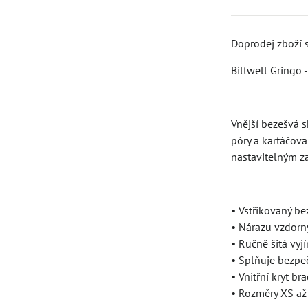
Doprodej zboží 
Biltwell Gringo 
Vnější bezešvá 
póry a kartáčov
nastavitelným z
• Vstřikovaný b
• Nárazu vzdorný
• Ručně šitá vyj
• Splňuje bezpe
• Vnitřní kryt b
• Rozměry XS a