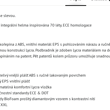
se slevou.
- integrální helma inspirována 70 léty. ECE homologace
skořepina z ABS, vnitřní materiál EPS s pohlcováním nárazu a ruč
anou konstrukcí Lycra. Podbradník je zdoben Lycra materiálem na
apínáním na patent. Pět patentů kolem průzoru umožňuje snadnou i
ezešvý vnější plášť ABS s ručně lakovaným povrchem
 EPS vnitřní plášť
ímatelná komfortní Lycra vložka
čnostní standardy ECE & DOT
rady BioFoam prošitý diamantovým vzorem s kontrastní nití
ž XXL