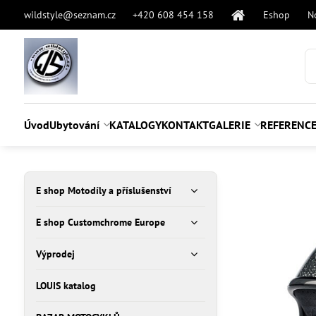
wildstyle@seznam.cz
+420 608 454 158
Eshop
N
Úvod
Ubytování
KATALOGY
KONTAKT
GALERIE
REFERENC
E shop Motodíly a příslušenství
E shop Customchrome Europe
Výprodej
LOUIS katalog