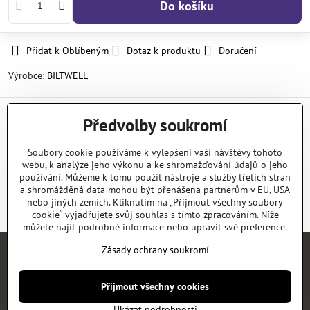
Do košíku
Přidat k Oblíbeným
Dotaz k produktu
Doručení
Výrobce:
BILTWELL
Popis
Předvolby soukromí
Diskuse
Soubory cookie používáme k vylepšení vaší návštěvy tohoto
0
webu, k analýze jeho výkonu a ke shromažďování údajů o jeho
používání. Můžeme k tomu použít nástroje a služby třetích stran
a shromážděná data mohou být přenášena partnerům v EU, USA
nebo jiných zemích. Kliknutím na „Přijmout všechny soubory
Facebook
Twitter
Bluesky
Pinterest
Reddit
LinkedIn
WhatsApp
E-
mail
cookie“ vyjadřujete svůj souhlas s tímto zpracováním. Níže
můžete najít podrobné informace nebo upravit své preference.
Zásady ochrany soukromí
Úvod
E-SHOP
KATALOGY
NEWS
KONTAKT
REFERENCE
Přijmout všechny cookies
©
2026
Copyright
Předvolby soukromí
Zásady ochrany soukromí
Ukázat podrobnosti