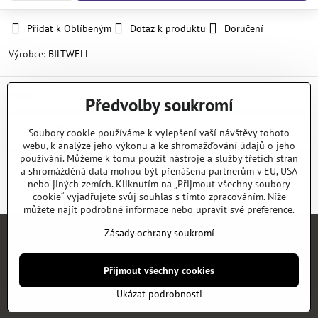
Přidat k Oblíbeným
Dotaz k produktu
Doručení
Výrobce:
BILTWELL
Popis
Předvolby soukromí
Diskuse
Soubory cookie používáme k vylepšení vaší návštěvy tohoto
0
webu, k analýze jeho výkonu a ke shromažďování údajů o jeho
používání. Můžeme k tomu použít nástroje a služby třetích stran
a shromážděná data mohou být přenášena partnerům v EU, USA
nebo jiných zemích. Kliknutím na „Přijmout všechny soubory
Facebook
Twitter
Bluesky
Pinterest
Reddit
LinkedIn
WhatsApp
E-
mail
cookie“ vyjadřujete svůj souhlas s tímto zpracováním. Níže
můžete najít podrobné informace nebo upravit své preference.
Zásady ochrany soukromí
Úvod
E-SHOP
KATALOGY
NEWS
KONTAKT
REFERENCE
Přijmout všechny cookies
©
2026
Copyright
Předvolby soukromí
Zásady ochrany soukromí
Ukázat podrobnosti
Vytvořeno systémem:
ByznysWeb.cz