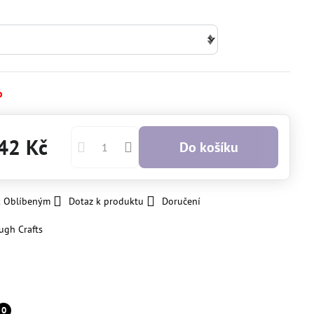
o
42 Kč
Do košíku
k Oblíbeným
Dotaz k produktu
Doručení
ugh Crafts
0