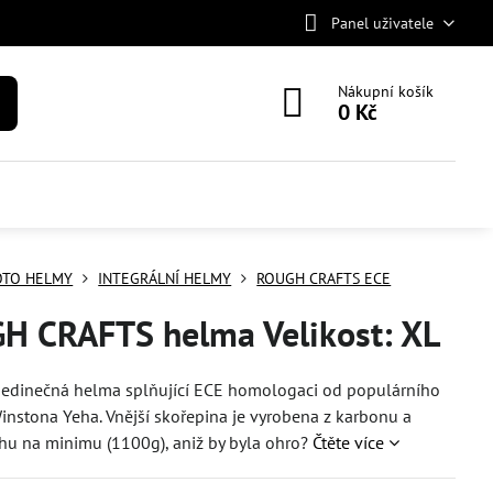
Panel uživatele
Nákupní košík
0 Kč
TO HELMY
INTEGRÁLNÍ HELMY
ROUGH CRAFTS ECE
H CRAFTS helma Velikost: XL
 jedinečná helma splňující ECE homologaci od populárního
Winstona Yeha. Vnější skořepina je vyrobena z karbonu a
hu na minimu (1100g), aniž by byla ohro?
Čtěte více