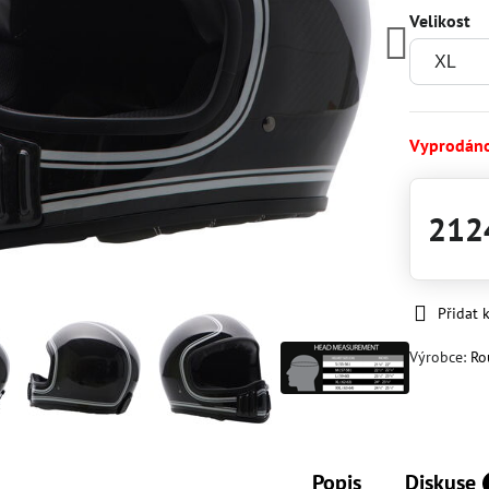
Velikost
Vyprodán
212
Přidat 
Výrobce:
Ro
Popis
Diskuse