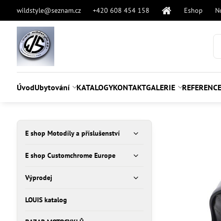
wildstyle@seznam.cz
+420 608 454 158
Eshop
N
Úvod
Ubytování
KATALOGY
KONTAKT
GALERIE
REFERENC
E shop Motodíly a příslušenství
E shop Customchrome Europe
Výprodej
LOUIS katalog