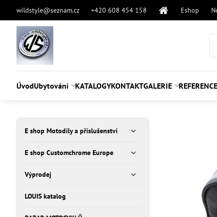
wildstyle@seznam.cz
+420 608 454 158
Eshop
N
Úvod
Ubytování
KATALOGY
KONTAKT
GALERIE
REFERENC
E shop Motodíly a příslušenství
E shop Customchrome Europe
Výprodej
LOUIS katalog