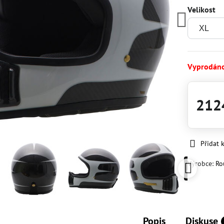
Velikost
Vyprodán
212
Přidat 
Výrobce:
Ro
Popis
Diskuse