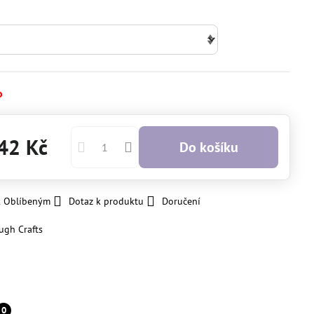
o
42 Kč
Do košíku
k Oblíbeným
Dotaz k produktu
Doručení
ugh Crafts
0