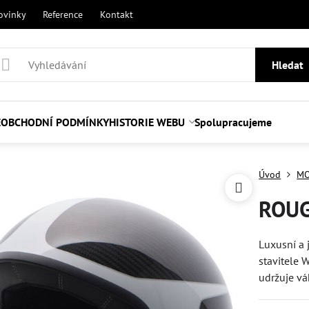
ovinky
Reference
Kontakt
Hledat
E
OBCHODNÍ PODMÍNKY
HISTORIE WEBU
Spolupracujeme
Úvod
MO
ROUG
Luxusní a
stavitele 
udržuje vá