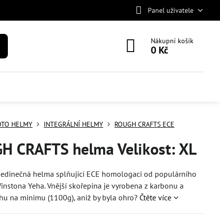
Panel uživatele
Nákupní košík
0 Kč
TO HELMY
INTEGRÁLNÍ HELMY
ROUGH CRAFTS ECE
H CRAFTS helma Velikost: XL
 jedinečná helma splňující ECE homologaci od populárního
Winstona Yeha. Vnější skořepina je vyrobena z karbonu a
hu na minimu (1100g), aniž by byla ohro?
Čtěte více