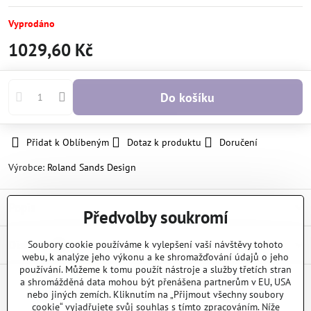
Vyprodáno
1029,60 Kč
Do košíku
Přidat k Oblíbeným
Dotaz k produktu
Doručení
Výrobce:
Roland Sands Design
Popis
Předvolby soukromí
Diskuse
Soubory cookie používáme k vylepšení vaší návštěvy tohoto
0
webu, k analýze jeho výkonu a ke shromažďování údajů o jeho
používání. Můžeme k tomu použít nástroje a služby třetích stran
a shromážděná data mohou být přenášena partnerům v EU, USA
nebo jiných zemích. Kliknutím na „Přijmout všechny soubory
Facebook
Twitter
Bluesky
Pinterest
Reddit
LinkedIn
WhatsApp
E-
mail
cookie“ vyjadřujete svůj souhlas s tímto zpracováním. Níže