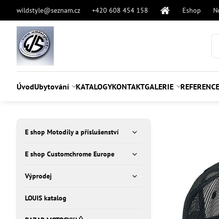
wildstyle@seznam.cz
+420 608 454 158
Eshop
N
Úvod
Ubytování
KATALOGY
KONTAKT
GALERIE
REFERENC
E shop Motodíly a příslušenství
E shop Customchrome Europe
Výprodej
LOUIS katalog