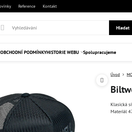
ovinky
Reference
Kontakt
Hledat
E
OBCHODNÍ PODMÍNKY
HISTORIE WEBU
Spolupracujeme
Úvod
MO
Biltw
Klasická sí
Materiál 4