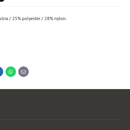
avlna / 25% polyester / 28% nylon.
inkedIn
WhatsApp
E-
mail