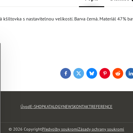
á kšiltovka s nastavitelnou velikostí. Barva černá. Materiál 47% b
Facebook
Twitter
Bluesky
Pinterest
Reddit
L
Úvod
E-SHOP
KATALOGY
NEWS
KONTAKT
REFERENCE
©
2026
Copyright
Předvolby soukromí
Zásady ochrany soukromí