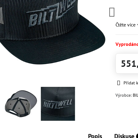
Čtěte více
Vyprodán
551
Přidat 
Výrobce:
BI
Popis
Diskuse