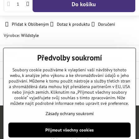
Do košíku
Přidat k Oblíbeným
Dotaz k produktu
Doručení
Výrobce:
Wildstyle
Popis
Předvolby soukromí
Diskuse
Soubory cookie používáme k vylepšení vaší návštěvy tohoto
0
webu, k analýze jeho výkonu a ke shromažďování údajů o jeho
používání. Můžeme k tomu použít nástroje a služby třetích stran
a shromážděná data mohou být přenášena partnerům v EU, USA
nebo jiných zemích. Kliknutím na „Přijmout všechny soubory
Facebook
Twitter
Bluesky
Pinterest
Reddit
LinkedIn
WhatsApp
E-
mail
cookie“ vyjadřujete svůj souhlas s tímto zpracováním. Níže
můžete najít podrobné informace nebo upravit své preference.
Zásady ochrany soukromí
Úvod
E-SHOP
KATALOGY
NEWS
KONTAKT
REFERENCE
Přijmout všechny cookies
©
2026
Copyright
Předvolby soukromí
Zásady ochrany soukromí