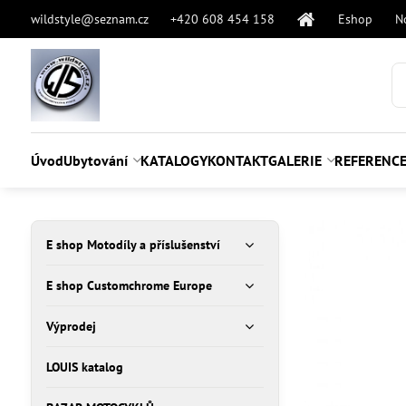
wildstyle@seznam.cz
+420 608 454 158
Eshop
N
Úvod
Ubytování
KATALOGY
KONTAKT
GALERIE
REFERENC
E shop Motodíly a příslušenství
E shop Customchrome Europe
Výprodej
LOUIS katalog