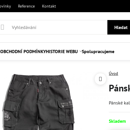
ovinky
Reference
Kontakt
Hledat
E
OBCHODNÍ PODMÍNKY
HISTORIE WEBU
Spolupracujeme
Úvod
Páns
Pánské ka
Skladem