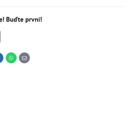
! Buďte první!
inkedIn
WhatsApp
E-
mail