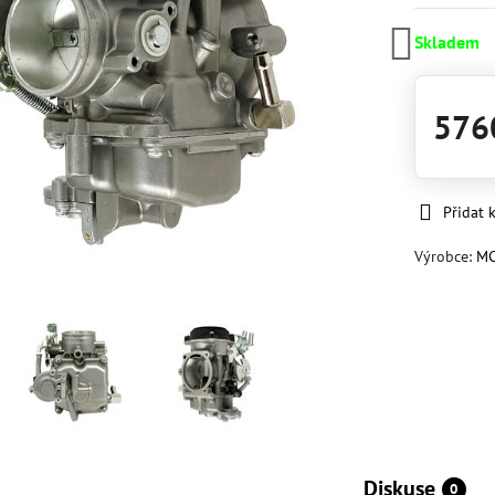
Skladem
576
Přidat 
Výrobce:
M
Diskuse
0