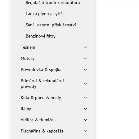
Regulační šroub karburátoru
Lanka plynu a sytiče
Sání - ostatní příslušenství
Benzínové filtry
Těsnění
Motory
Převodovka & spojka
Primární & sekundární
převody
Kola & pneu & brzdy
Rámy
Vidlice & tlumiče
Plechařina & kapotáže