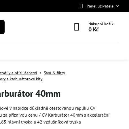
Panel uživatele
Nákupní košík
0 Kč
todíly a příslušenství
Sání & filtry
ory a karburátorové kity
arburátor 40mm
nově v nabídce důkladně otestovanou repliku CV
u za příznivou cenu / CV Karburátor 40mm s akcelerační
5 hlavní tryska a 42 vzdušníková tryska