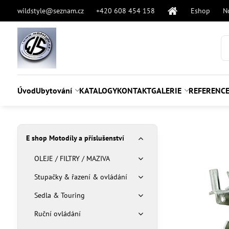
wildstyle@seznam.cz
+420 608 454 158
Eshop
N
Úvod
Ubytování
KATALOGY
KONTAKT
GALERIE
REFERENC
E shop Motodíly a příslušenství
OLEJE / FILTRY / MAZIVA
Stupačky & řazení & ovládání
Sedla & Touring
Ruční ovládání