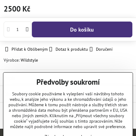
2500 Kč
Do košíku
Přidat k Oblíbeným
Dotaz k produktu
Doručení
Výrobce:
Wildstyle
Popis
Předvolby soukromí
Diskuse
Soubory cookie používáme k vylepšení vaší návštěvy tohoto
0
webu, k analýze jeho výkonu a ke shromažďování údajů o jeho
používání. Můžeme k tomu použít nástroje a služby třetích stran
a shromážděná data mohou být přenášena partnerům v EU, USA
nebo jiných zemích. Kliknutím na „Přijmout všechny soubory
Facebook
Twitter
Bluesky
Pinterest
Reddit
LinkedIn
WhatsApp
E-
mail
cookie“ vyjadřujete svůj souhlas s tímto zpracováním. Níže
můžete najít podrobné informace nebo upravit své preference.