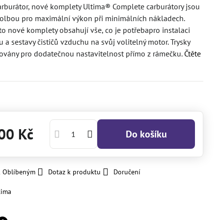
rburátor, nové komplety Ultima® Complete carburátory jsou
olbou pro maximální výkon při minimálních nákladech.
to nové komplety obsahují vše, co je potřebapro instalaci
u a sestavy čističů vzduchu na svůj volitelný motor. Trysky
lovány pro dodatečnou nastavitelnost přímo z rámečku.
Čtěte
00 Kč
Do košíku
k Oblíbeným
Dotaz k produktu
Doručení
tima