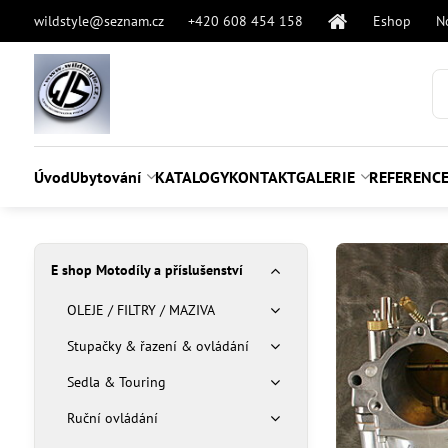
wildstyle@seznam.cz
+420 608 454 158
Eshop
N
Úvod
Ubytování
KATALOGY
KONTAKT
GALERIE
REFERENC
E shop Motodíly a příslušenství
OLEJE / FILTRY / MAZIVA
Stupačky & řazení & ovládání
Sedla & Touring
Ruční ovládání