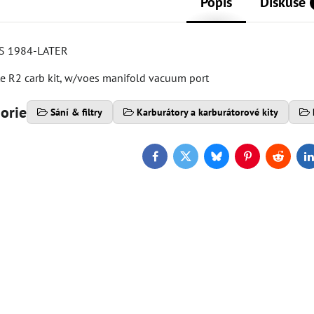
Popis
Diskuse
RS 1984-LATER
 R2 carb kit, w/voes manifold vacuum port
gorie
Sání & filtry
Karburátory a karburátorové kity
Facebook
Twitter
Bluesky
Pinterest
Reddit
L