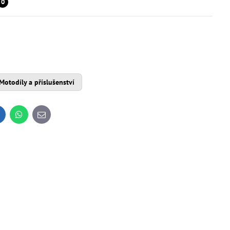
0
Motodíly a příslušenství
inkedIn
WhatsApp
E-
mail