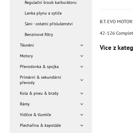
Regulační šroub karburátoru
Lanka plynu a sytiče
B.T. EVO MOTO
Sání - ostatní příslušenství
42-126 Complete
Benzínové filtry
Těsnění
Více z kate
Motory
Převodovka & spojka
Primární & sekundární
převody
Kola & pneu & brzdy
Rámy
Vidlice & tlumiče
Plechařina & kapotáže