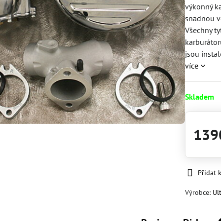
výkonný ka
snadnou v
Všechny ty
karburátor
jsou insta
více
Skladem
139
Přidat 
Výrobce:
Ul