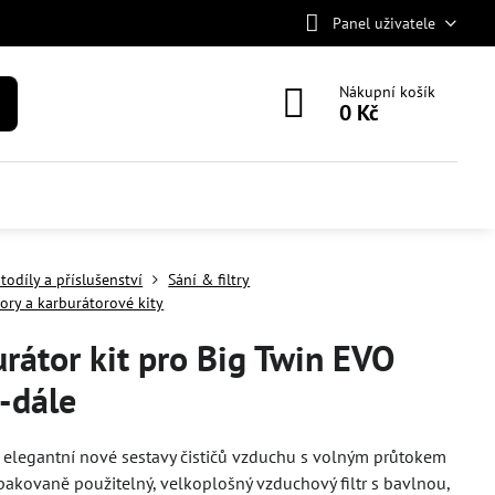
Panel uživatele
Nákupní košík
0 Kč
todíly a příslušenství
Sání & filtry
ory a karburátorové kity
rátor kit pro Big Twin EVO
-dále
elegantní nové sestavy čističů vzduchu s volným průtokem
akovaně použitelný, velkoplošný vzduchový filtr s bavlnou,