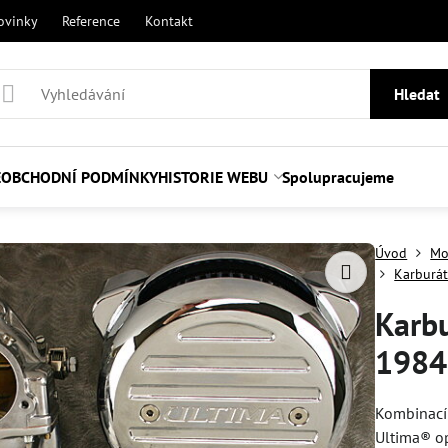
ovinky
Reference
Kontakt
Hledat
E
OBCHODNÍ PODMÍNKY
HISTORIE WEBU
Spolupracujeme
Úvod
Mo
Karburát
Karbu
1984
Kombinací 
Ultima® op