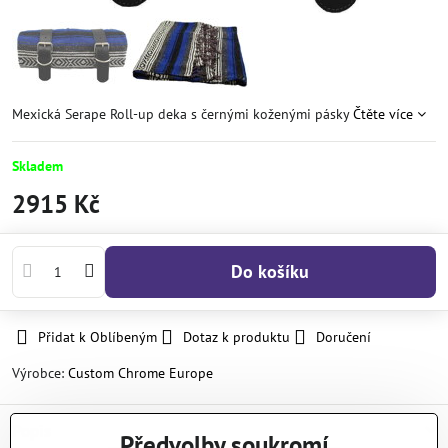
Mexická Serape Roll-up deka s černými koženými pásky
Čtěte více
Skladem
2915 Kč
Do košíku
Přidat k Oblíbeným
Dotaz k produktu
Doručení
Výrobce:
Custom Chrome Europe
Popis
Předvolby soukromí