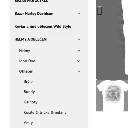
BAZAR MOTOCYKLŮ
Bazar Harley Davidson
Kevlar a jiné oblečení Wild Style
HELMY A OBLEČENÍ
Helmy
John Doe
Oblečení
Brýle
Bundy
Kalhoty
Košile & trička & mikiny
Vesty