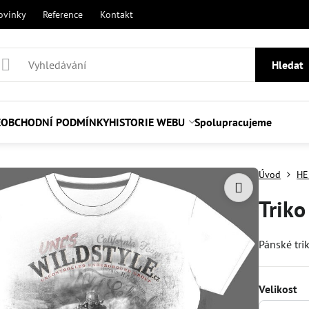
ovinky
Reference
Kontakt
Hledat
E
OBCHODNÍ PODMÍNKY
HISTORIE WEBU
Spolupracujeme
Úvod
HE
Triko
Pánské tri
Velikost