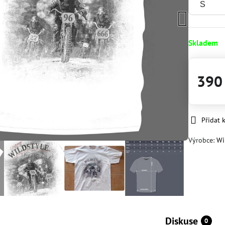
Skladem
390
Přidat 
Výrobce:
Wi
Diskuse
0