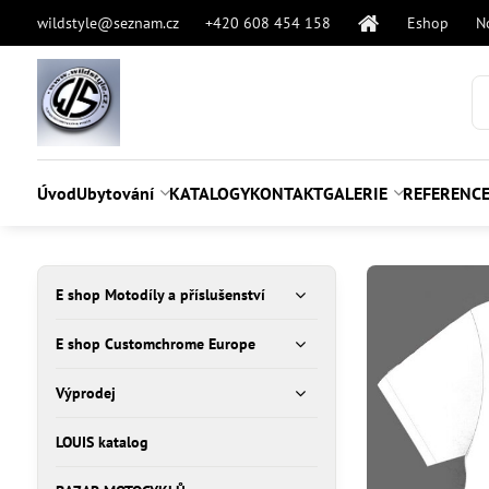
wildstyle@seznam.cz
+420 608 454 158
Eshop
N
Úvod
Ubytování
KATALOGY
KONTAKT
GALERIE
REFERENC
E shop Motodíly a příslušenství
E shop Customchrome Europe
Výprodej
LOUIS katalog