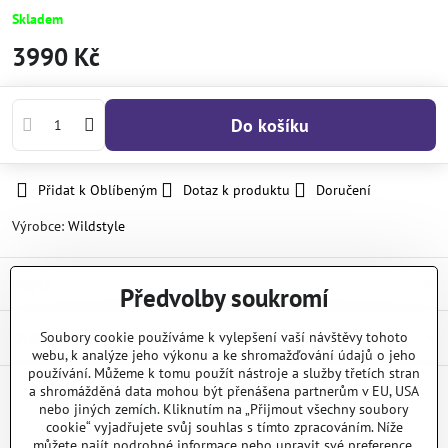
Skladem
3990 Kč
Do košíku
Přidat k Oblíbeným
Dotaz k produktu
Doručení
Výrobce:
Wildstyle
Popis
Předvolby soukromí
Diskuse
Soubory cookie používáme k vylepšení vaší návštěvy tohoto
0
webu, k analýze jeho výkonu a ke shromažďování údajů o jeho
používání. Můžeme k tomu použít nástroje a služby třetích stran
a shromážděná data mohou být přenášena partnerům v EU, USA
nebo jiných zemích. Kliknutím na „Přijmout všechny soubory
Facebook
Twitter
Bluesky
Pinterest
Reddit
LinkedIn
WhatsApp
E-
mail
cookie“ vyjadřujete svůj souhlas s tímto zpracováním. Níže
můžete najít podrobné informace nebo upravit své preference.