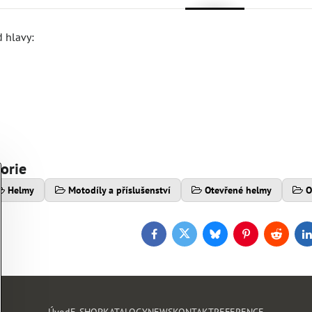
d hlavy:
gorie
Helmy
Motodíly a příslušenství
Otevřené helmy
O
Facebook
Twitter
Bluesky
Pinterest
Reddit
L
Úvod
E-SHOP
KATALOGY
NEWS
KONTAKT
REFERENCE