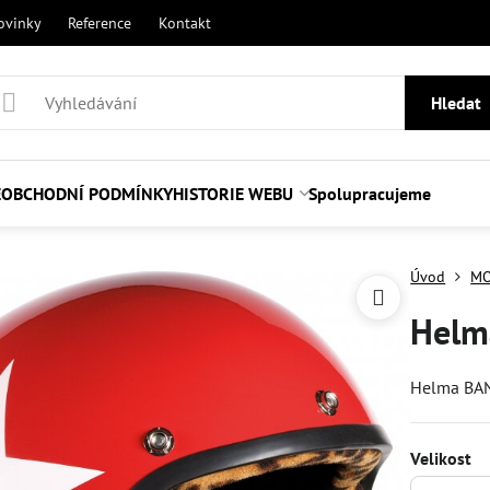
ovinky
Reference
Kontakt
Hledat
E
OBCHODNÍ PODMÍNKY
HISTORIE WEBU
Spolupracujeme
Úvod
MO
Helma
Helma BAND
Velikost