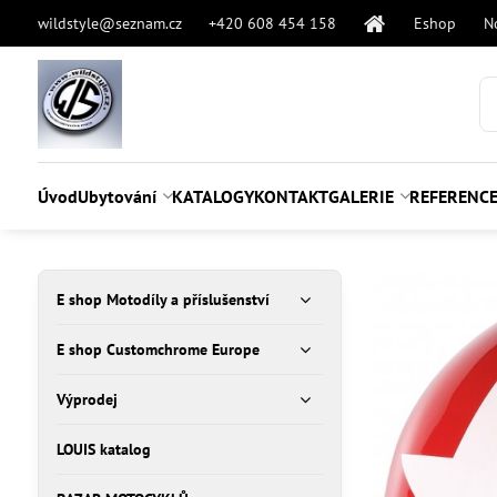
wildstyle@seznam.cz
+420 608 454 158
Eshop
N
Úvod
Ubytování
KATALOGY
KONTAKT
GALERIE
REFERENC
E shop Motodíly a příslušenství
E shop Customchrome Europe
Výprodej
LOUIS katalog