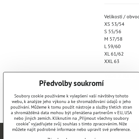
Velikosti / obvo
XS 53/54
S 55/56
M 57/58
L 59/60
XL 61/62
XXL 63
Více z kate
Předvolby soukromí
Bandit
Soubory cookie používáme k vylepšení vaší návštěvy tohoto
webu, k analýze jeho výkonu a ke shromažďování údajů o jeho
používání. Můžeme k tomu použít nástroje a služby třetích stran
a shromážděná data mohou být přenášena partnerům v EU, USA
nebo jiných zemích. Kliknutím na „Přijmout všechny soubory
cookie“ vyjadřujete svůj souhlas s tímto zpracováním. Níže
můžete najít podrobné informace nebo upravit své preference.