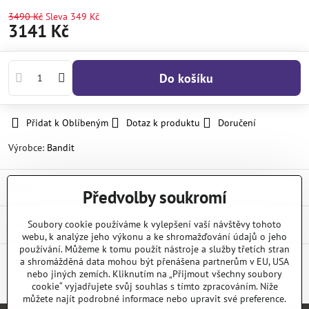
3490 Kč
Sleva
349 Kč
3141 Kč
Do košíku
Přidat k Oblíbeným
Dotaz k produktu
Doručení
Výrobce:
Bandit
Popis
Předvolby soukromí
Diskuse
Soubory cookie používáme k vylepšení vaší návštěvy tohoto
0
webu, k analýze jeho výkonu a ke shromažďování údajů o jeho
používání. Můžeme k tomu použít nástroje a služby třetích stran
a shromážděná data mohou být přenášena partnerům v EU, USA
nebo jiných zemích. Kliknutím na „Přijmout všechny soubory
Facebook
Twitter
Bluesky
Pinterest
Reddit
LinkedIn
WhatsApp
E-
mail
cookie“ vyjadřujete svůj souhlas s tímto zpracováním. Níže
můžete najít podrobné informace nebo upravit své preference.