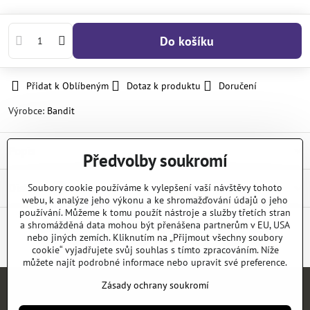
Do košíku
Přidat k Oblíbeným
Dotaz k produktu
Doručení
Výrobce:
Bandit
Popis
Předvolby soukromí
Diskuse
Soubory cookie používáme k vylepšení vaší návštěvy tohoto
0
webu, k analýze jeho výkonu a ke shromažďování údajů o jeho
používání. Můžeme k tomu použít nástroje a služby třetích stran
a shromážděná data mohou být přenášena partnerům v EU, USA
nebo jiných zemích. Kliknutím na „Přijmout všechny soubory
Facebook
Twitter
Bluesky
Pinterest
Reddit
LinkedIn
WhatsApp
E-
mail
cookie“ vyjadřujete svůj souhlas s tímto zpracováním. Níže
můžete najít podrobné informace nebo upravit své preference.
Zásady ochrany soukromí
Úvod
E-SHOP
KATALOGY
NEWS
KONTAKT
REFERENCE