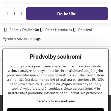
Do košíku
Přidat k Oblíbeným
Dotaz k produktu
Doručení
Výrobce:
Adventure bags
Popis
Předvolby soukromí
Diskuse
Soubory cookie používáme k vylepšení vaší návštěvy tohoto
0
webu, k analýze jeho výkonu a ke shromažďování údajů o jeho
používání. Můžeme k tomu použít nástroje a služby třetích stran
a shromážděná data mohou být přenášena partnerům v EU, USA
nebo jiných zemích. Kliknutím na „Přijmout všechny soubory
Facebook
Twitter
Bluesky
Pinterest
Reddit
LinkedIn
WhatsApp
E-
mail
cookie“ vyjadřujete svůj souhlas s tímto zpracováním. Níže
můžete najít podrobné informace nebo upravit své preference.
Zásady ochrany soukromí
Úvod
E-SHOP
KATALOGY
NEWS
KONTAKT
REFERENCE