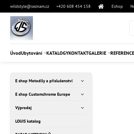
wildstyle@seznam.cz
+420 608 454 158
Eshop
N
Úvod
Ubytování
KATALOGY
KONTAKT
GALERIE
REFERENC
E shop Motodíly a příslušenství
E shop Customchrome Europe
Výprodej
LOUIS katalog