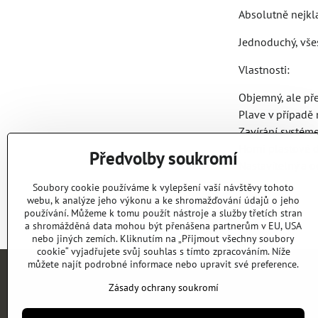
Absolutně nejkla
Jednoduchý, vše
Vlastnosti:
Objemný, ale př
Plave v případě
Zavírání systéme
Horní plastové d
Předvolby soukromí
Nastavitelný a o
Soubory cookie používáme k vylepšení vaší návštěvy tohoto
webu, k analýze jeho výkonu a ke shromažďování údajů o jeho
používání. Můžeme k tomu použít nástroje a služby třetích stran
a shromážděná data mohou být přenášena partnerům v EU, USA
nebo jiných zemích. Kliknutím na „Přijmout všechny soubory
cookie“ vyjadřujete svůj souhlas s tímto zpracováním. Níže
můžete najít podrobné informace nebo upravit své preference.
Zásady ochrany soukromí