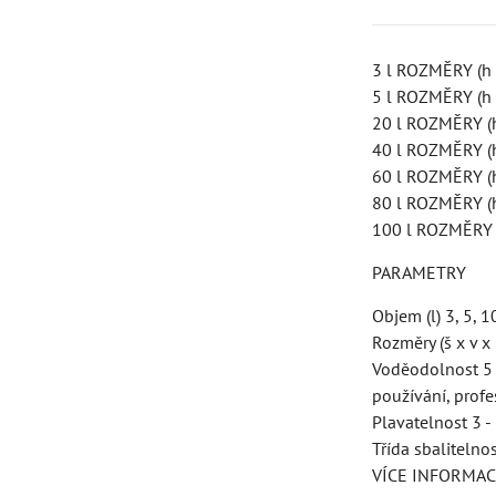
3 l ROZMĚRY (h 
5 l ROZMĚRY (h
20 l ROZMĚRY (
40 l ROZMĚRY (
60 l ROZMĚRY (
80 l ROZMĚRY (
100 l ROZMĚRY 
PARAMETRY
Objem (l) 3, 5, 1
Rozměry (š x v 
Voděodolnost 5 
používání, profe
Plavatelnost 3 
Třída sbalitelno
VÍCE INFORMAC