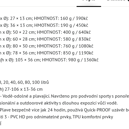
x Ø): 27 × 13 cm; HMOTNOST: 160 g / 390kč
 x Ø): 36 × 13 cm; HMOTNOST: 190 g / 450kč
h x Ø): 50 × 22 cm; HMOTNOST: 400 g / 640kč
h x Ø): 60 × 28 cm; HMOTNOST: 580 g / 830kč
h x Ø): 80 × 30 cm; HMOTNOST: 760 g / 1080kč
h x Ø): 78 × 36 cm; HMOTNOST: 850 g / 1190kč
(h x Ø): 105 × 36 cm; HMOTNOST: 980 g / 1360kč
0, 20, 40, 60, 80, 100 litrů
x h) 27-106 x 13-36 cm
- Vodě-odolné a plavající. Navrženo pro podvodní sporty s ponoř
sionální a outdoorové aktivity s dlouhou expozicí vůči vodě.
- Plave bezpečně více jak 24 hodin, používá Quick-PROOF uzávěr 
sti 3 - PVC HD pro odnímatelné prvky, TPU komfortní prvky
Í