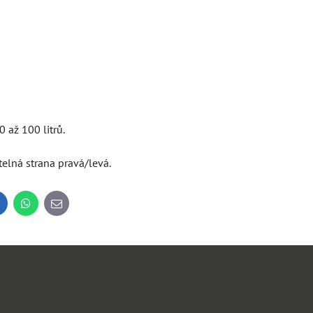
 až 100 litrů.
telná strana pravá/levá.
inkedIn
WhatsApp
E-
mail