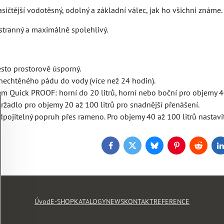
sičtější vodotěsný, odolný a základní válec, jak ho všichni známe.
stranný a maximálně spolehlivý.
esto prostorově úsporný.
 nechtěného pádu do vody (více než 24 hodin).
m Quick PROOF: horní do 20 litrů, horní nebo boční pro objemy 40
ržadlo pro objemy 20 až 100 litrů pro snadnější přenášení.
dpojitelný popruh přes rameno. Pro objemy 40 až 100 litrů nastavi
Facebook
Twitter
Bluesky
Pinterest
Reddit
L
Úvod
E-SHOP
KATALOGY
NEWS
KONTAKT
REFERENCE