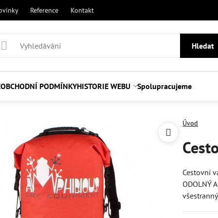
ovinky
Reference
Kontakt
Hledat
E
OBCHODNÍ PODMÍNKY
HISTORIE WEBU
Spolupracujeme
Úvod
Cesto
Cestovní 
ODOLNÝ A 
všestranný