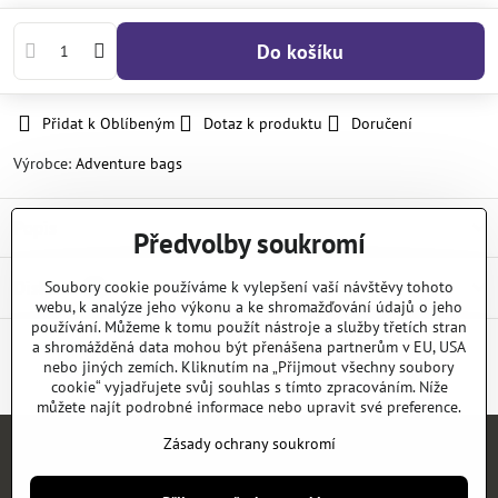
Do košíku
Přidat k Oblíbeným
Dotaz k produktu
Doručení
Výrobce:
Adventure bags
Popis
Předvolby soukromí
Diskuse
Soubory cookie používáme k vylepšení vaší návštěvy tohoto
0
webu, k analýze jeho výkonu a ke shromažďování údajů o jeho
používání. Můžeme k tomu použít nástroje a služby třetích stran
a shromážděná data mohou být přenášena partnerům v EU, USA
nebo jiných zemích. Kliknutím na „Přijmout všechny soubory
Facebook
Twitter
Bluesky
Pinterest
Reddit
LinkedIn
WhatsApp
E-
mail
cookie“ vyjadřujete svůj souhlas s tímto zpracováním. Níže
můžete najít podrobné informace nebo upravit své preference.
Zásady ochrany soukromí
Úvod
E-SHOP
KATALOGY
NEWS
KONTAKT
REFERENCE