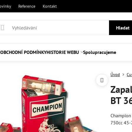
ovinky
Reference
Kontakt
Hledat
E
OBCHODNÍ PODMÍNKY
HISTORIE WEBU
Spolupracujeme
Úvod
Cu
Zapal
BT 3
Champion S
750cc 45-