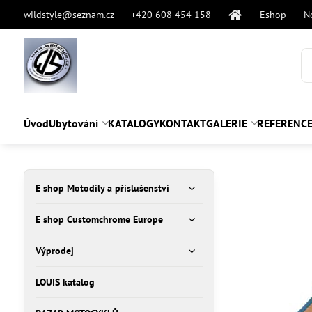
wildstyle@seznam.cz
+420 608 454 158
Eshop
N
Úvod
Ubytování
KATALOGY
KONTAKT
GALERIE
REFERENC
E shop Motodíly a příslušenství
E shop Customchrome Europe
Výprodej
LOUIS katalog