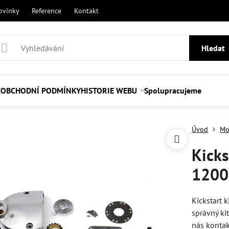
ovinky
Reference
Kontakt
Hledat
E
OBCHODNÍ PODMÍNKY
HISTORIE WEBU
Spolupracujeme
Úvod
Mo
Kicks
1200
Kickstart 
správný ki
nás kontak