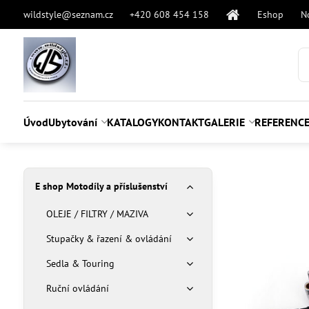
wildstyle@seznam.cz
+420 608 454 158
Eshop
N
Úvod
Ubytování
KATALOGY
KONTAKT
GALERIE
REFERENC
E shop Motodíly a příslušenství
OLEJE / FILTRY / MAZIVA
Stupačky & řazení & ovládání
Sedla & Touring
Ruční ovládání