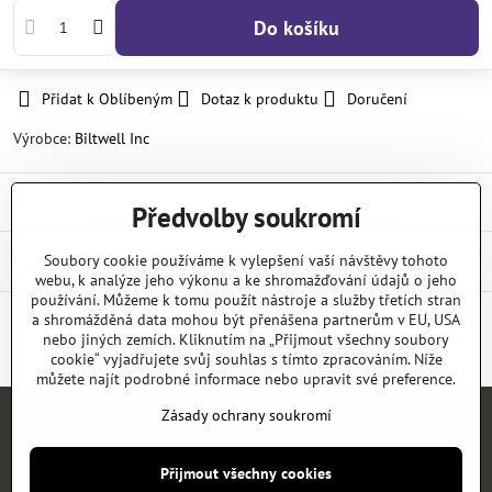
Do košíku
Přidat k Oblíbeným
Dotaz k produktu
Doručení
Výrobce:
Biltwell Inc
Popis
Předvolby soukromí
Diskuse
Soubory cookie používáme k vylepšení vaší návštěvy tohoto
0
webu, k analýze jeho výkonu a ke shromažďování údajů o jeho
používání. Můžeme k tomu použít nástroje a služby třetích stran
a shromážděná data mohou být přenášena partnerům v EU, USA
nebo jiných zemích. Kliknutím na „Přijmout všechny soubory
Facebook
Twitter
Bluesky
Pinterest
Reddit
LinkedIn
WhatsApp
E-
mail
cookie“ vyjadřujete svůj souhlas s tímto zpracováním. Níže
můžete najít podrobné informace nebo upravit své preference.
Zásady ochrany soukromí
Úvod
E-SHOP
KATALOGY
NEWS
KONTAKT
REFERENCE
Přijmout všechny cookies